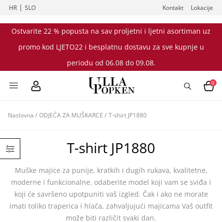
|
HR
SLO
Kontakt
Lokacije
Ostvarite 22 % popusta na sav proljetni i ljetni asortiman uz
promo kod LJETO22 i besplatnu dostavu za sve kupnje u
periodu od 06.08 do 09.08.
0
Naslovna
/
ODJEĆA ZA MUŠKARCE
/
T-shirt JP1880
T-shirt JP1880
Muške majice za punije, kratkih i dugih rukava, kvalitetne,
moderne i funkcionalne. odaberite model koji vam se sviđa i
koji će savršeno upotpuniti vaš izgled. Čak i ako ne morate
imati toliko traperica i hlača, zahvaljujući majicama Vaš outfit
može biti različit svaki dan.