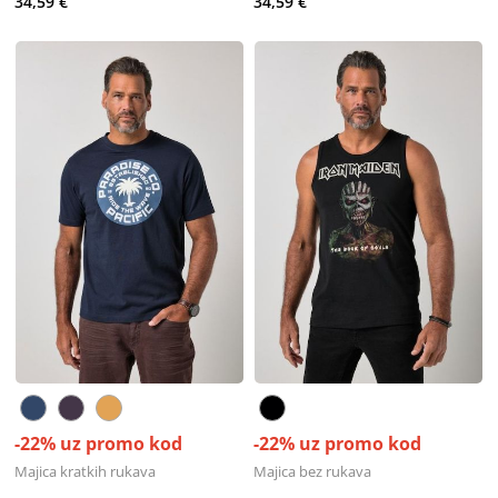
34,59 €
34,59 €
-22% uz promo kod
-22% uz promo kod
Majica kratkih rukava
Majica bez rukava