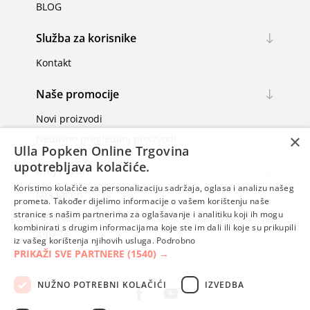
BLOG
Služba za korisnike
Kontakt
Naše promocije
Novi proizvodi
×
Nedavno pregledani proizvodi
Ulla Popken Online Trgovina
upotrebljava kolačiće.
Moj račun
Koristimo kolačiće za personalizaciju sadržaja, oglasa i analizu našeg
Moj račun
prometa. Također dijelimo informacije o vašem korištenju naše
Narudžbe
stranice s našim partnerima za oglašavanje i analitiku koji ih mogu
kombinirati s drugim informacijama koje ste im dali ili koje su prikupili
Adrese
iz vašeg korištenja njihovih usluga.
Podrobno
PRIKAŽI SVE PARTNERE
(1540) →
NUŽNO POTREBNI KOLAČIĆI
IZVEDBA