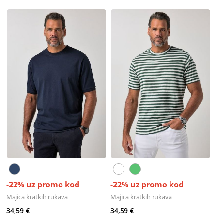
-22% uz promo kod
-22% uz promo kod
Majica kratkih rukava
Majica kratkih rukava
34,59 €
34,59 €