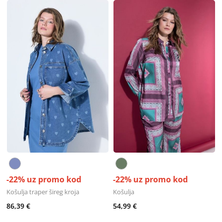
-22% uz promo kod
-22% uz promo kod
Košulja traper šireg kroja
Košulja
86,39 €
54,99 €