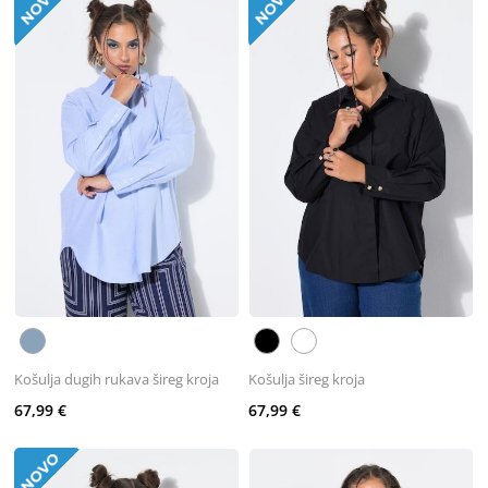
Košulja dugih rukava šireg kroja
Košulja šireg kroja
67,99 €
67,99 €