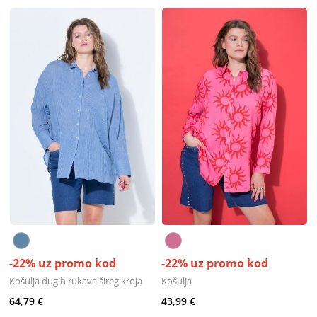
-22% uz promo kod
-22% uz promo kod
Košulja dugih rukava šireg kroja
Košulja
64,79 €
43,99 €