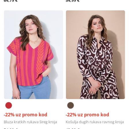
64,79 €
54,99 €
-22% uz promo kod
-22% uz promo kod
Bluza kratkih rukava šireg kroja
Košulja dugih rukava ravnog kroja