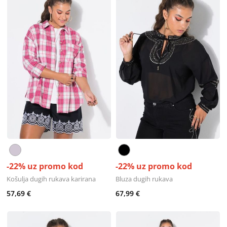
-22% uz promo kod
-22% uz promo kod
Košulja dugih rukava karirana
Bluza dugih rukava
57,69 €
67,99 €