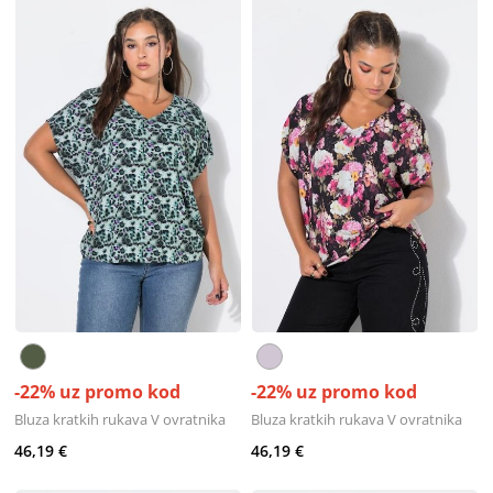
-22% uz promo kod
-22% uz promo kod
Bluza kratkih rukava V ovratnika
Bluza kratkih rukava V ovratnika
46,19 €
46,19 €