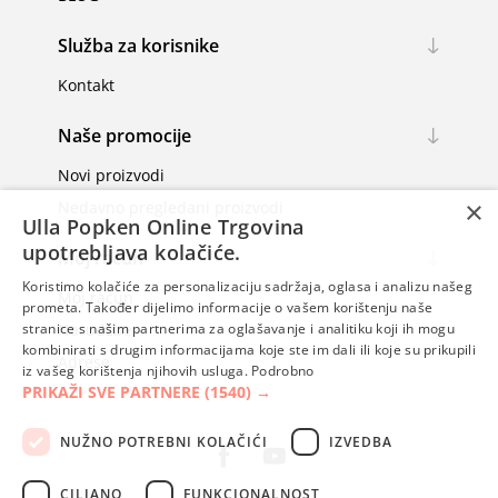
Služba za korisnike
Kontakt
Naše promocije
Novi proizvodi
×
Nedavno pregledani proizvodi
Ulla Popken Online Trgovina
upotrebljava kolačiće.
Moj račun
Koristimo kolačiće za personalizaciju sadržaja, oglasa i analizu našeg
Moj račun
prometa. Također dijelimo informacije o vašem korištenju naše
Narudžbe
stranice s našim partnerima za oglašavanje i analitiku koji ih mogu
kombinirati s drugim informacijama koje ste im dali ili koje su prikupili
Adrese
iz vašeg korištenja njihovih usluga.
Podrobno
PRIKAŽI SVE PARTNERE
(1540) →
NUŽNO POTREBNI KOLAČIĆI
IZVEDBA
CILJANO
FUNKCIONALNOST