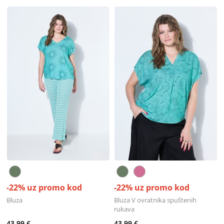
-22% uz promo kod
-22% uz promo kod
Bluza
Bluza V ovratnika spuštenih
rukava
43,99 €
43,99 €