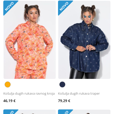
Košulja dugih rukava ravnog kroja
Košulja dugih rukava traper
46,19 €
79,29 €