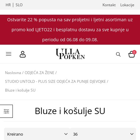
|
HR
SLO
Kontakt
Lokacije
Ostvarite 22 % popusta na sav proljetni i ljetni asortiman uz
promo kod LJETO22 i besplatnu dostavu za sve kupnje u
periodu od 06.08 do 09.08.
0
Naslovna
/
ODJEĆA ZA ŽENE
/
STUDIO UNTOLD - PLUS SIZE ODJEĆA ZA PUNIJE DJEVOJKE
/
Bluze i košulje SU
Bluze i košulje SU