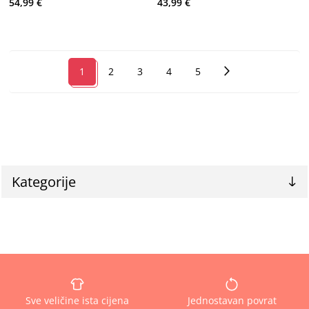
54,99 €
43,99 €
1
2
3
4
5
Kategorije
Sve veličine ista cijena
Jednostavan povrat