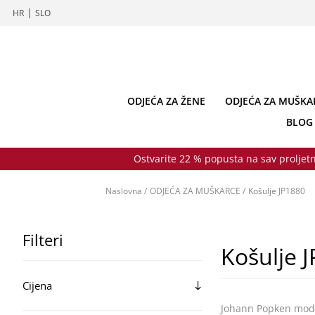
|
HR
SLO
ODJEĆA ZA ŽENE
ODJEĆA ZA MUŠKA
BLOG
Ostvarite 22 % popusta na sav proljetn
Naslovna
/
ODJEĆA ZA MUŠKARCE
/
Košulje JP1880
Filteri
Košulje 
Cijena
Johann Popken moda 