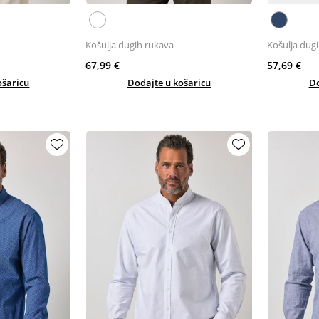
Košulja dugih rukava
Košulja dug
67,99 €
57,69 €
ošaricu
Dodajte u košaricu
Do