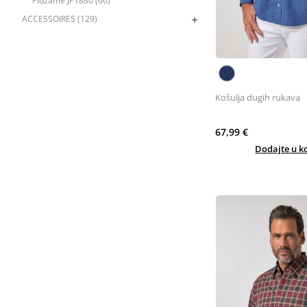
Pidžame JP1880 (66)
ACCESSOIRES (129)
Košulja dugih rukava
67,99 €
Dodajte u k