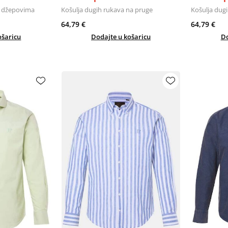
s džepovima
Košulja dugih rukava na pruge
Košulja dug
64,79 €
64,79 €
ošaricu
Dodajte u košaricu
Do