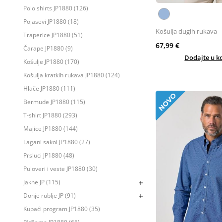
Polo shirts JP1880 (126)
Pojasevi JP1880 (18)
Košulja dugih rukava
Traperice JP1880 (51)
67,99 €
Čarape JP1880 (9)
Dodajte u k
Košulje JP1880 (170)
Košulja kratkih rukava JP1880 (124)
Hlače JP1880 (111)
Bermude JP1880 (115)
T-shirt JP1880 (293)
Majice JP1880 (144)
Lagani sakoi JP1880 (27)
Prsluci JP1880 (48)
Puloveri i veste JP1880 (30)
Jakne JP (115)
Donje rublje JP (91)
Kupaći program JP1880 (35)