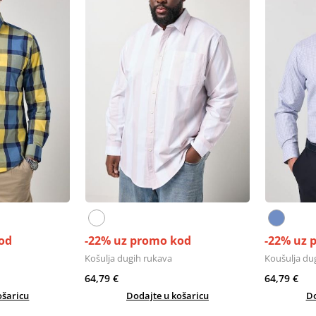
od
-22% uz promo kod
-22% uz 
Košulja dugih rukava
Koušulja du
64,79 €
64,79 €
ošaricu
Dodajte u košaricu
Do