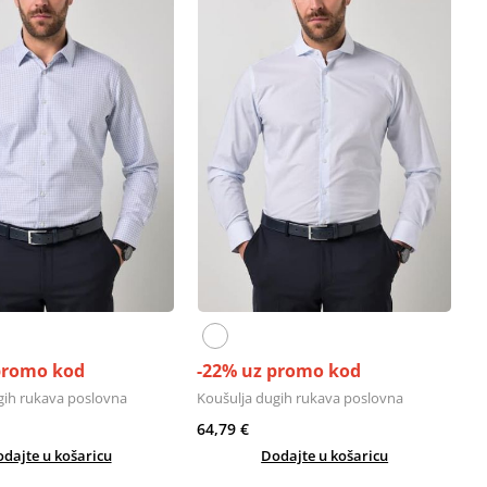
promo kod
-22% uz promo kod
gih rukava poslovna
Koušulja dugih rukava poslovna
64,79 €
dajte u košaricu
Dodajte u košaricu