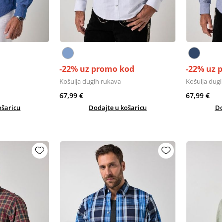
-22% uz promo kod
-22% uz 
Košulja dugih rukava
Košulja dug
67,99 €
67,99 €
ošaricu
Dodajte u košaricu
Do