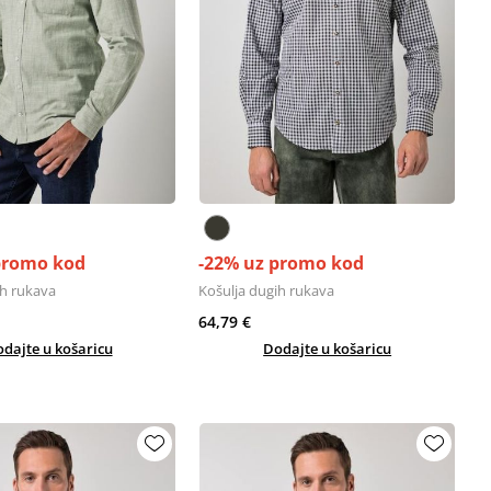
promo kod
-22% uz promo kod
ih rukava
Košulja dugih rukava
64,79 €
dajte u košaricu
Dodajte u košaricu