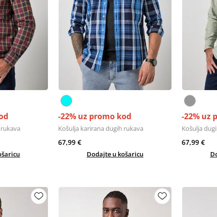
od
-22% uz promo kod
-22% uz 
 rukava
Košulja karirana dugih rukava
Košulja dug
67,99 €
67,99 €
ošaricu
Dodajte u košaricu
Do