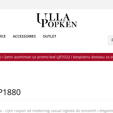
RCE
ACCESSOIRES
OUTLET
i i ljetni asortiman uz promo kod LJETO22 i besplatnu dostavu za 
JP1880
- cijeli raspon od modernog casual izgleda do osnovnih i elegant