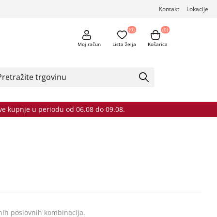
Kontakt
Lokacije
(0)
(0)
Moj račun
Lista želja
Košarica
sve kupnje u periodu od 06.08 do 09.08.
nih poslovnih kombinacija.