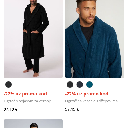
-22% uz promo kod
-22% uz promo kod
Ogrtač s pojasom za vezanje
Ogrtač na vezanje s džepovima
97,19 €
97,19 €