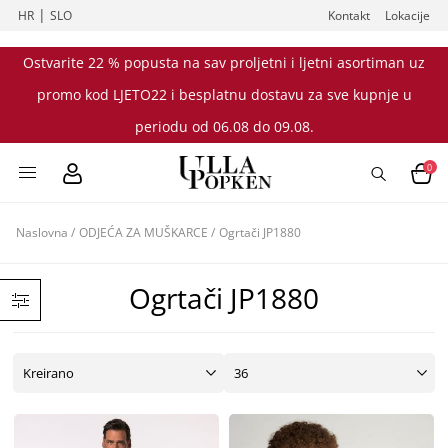
|
HR
SLO
Kontakt
Lokacije
Ostvarite 22 % popusta na sav proljetni i ljetni asortiman uz
promo kod LJETO22 i besplatnu dostavu za sve kupnje u
periodu od 06.08 do 09.08.
0
Naslovna
/
ODJEĆA ZA MUŠKARCE
/
Ogrtači JP1880
Ogrtači JP1880