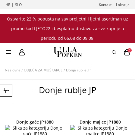
|
HR
SLO
Kontakt
Lokacije
Ostvarite 22 % popusta na sav proljetni i ljetni asortiman uz
promo kod LJETO22 i besplatnu dostavu za sve kupnje u
periodu od 06.08 do 09.08.
0
Naslovna
/
ODJEĆA ZA MUŠKARCE
/
Donje rublje JP
Donje rublje JP
Donje gaće JP1880
Donje majice JP1880