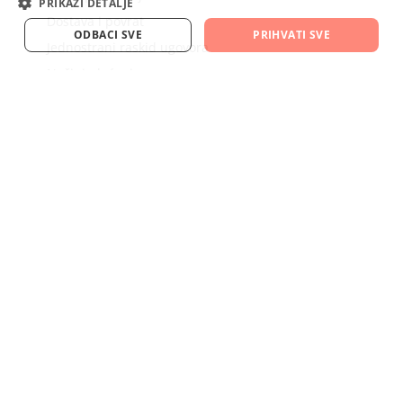
PRIKAŽI DETALJE
Dostava i povrat
ODBACI SVE
PRIHVATI SVE
Jednostrani raskid ugovora
Načini plaćanja
Tablica veličina
BLOG
Služba za korisnike
Kontakt
Naše promocije
Novi proizvodi
Nedavno pregledani proizvodi
Moj račun
Moj račun
Narudžbe