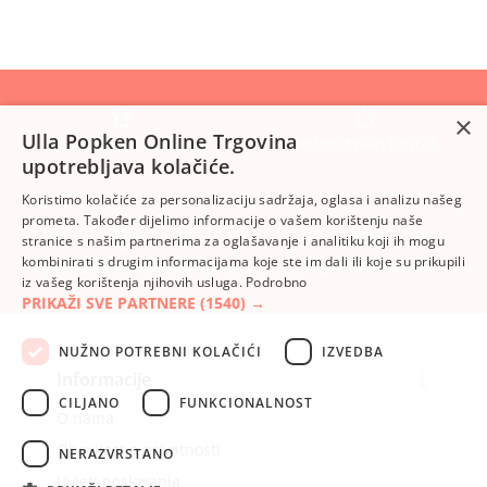
×
Ulla Popken Online Trgovina
Sve veličine ista cijena
Jednostavan povrat
upotrebljava kolačiće.
Koristimo kolačiće za personalizaciju sadržaja, oglasa i analizu našeg
prometa. Također dijelimo informacije o vašem korištenju naše
stranice s našim partnerima za oglašavanje i analitiku koji ih mogu
kombinirati s drugim informacijama koje ste im dali ili koje su prikupili
SSL sigurnost podataka
Sigurna dostava
iz vašeg korištenja njihovih usluga.
Podrobno
PRIKAŽI SVE PARTNERE
(1540) →
NUŽNO POTREBNI KOLAČIĆI
IZVEDBA
Informacije
CILJANO
FUNKCIONALNOST
O nama
Obavijest o privatnosti
NERAZVRSTANO
Uvjeti poslovanja