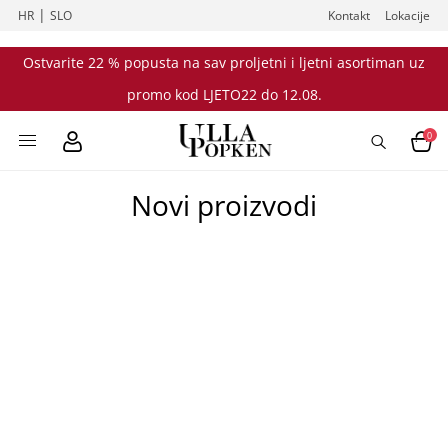
|
HR
SLO
Kontakt
Lokacije
Ostvarite 22 % popusta na sav proljetni i ljetni asortiman uz
promo kod LJETO22 do 12.08.
0
Novi proizvodi