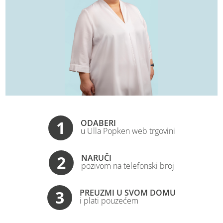
1
ODABERI
u Ulla Popken web trgovini
2
NARUČI
pozivom na telefonski broj
3
PREUZMI U SVOM DOMU
i plati pouzećem