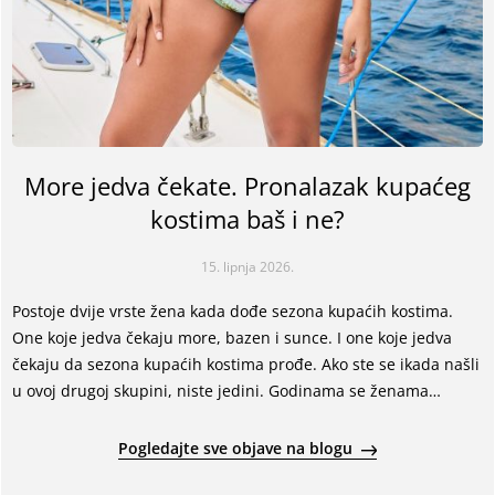
More jedva čekate. Pronalazak kupaćeg
kostima baš i ne?
15. lipnja 2026.
Postoje dvije vrste žena kada dođe sezona kupaćih kostima.
One koje jedva čekaju more, bazen i sunce. I one koje jedva
čekaju da sezona kupaćih kostima prođe. Ako ste se ikada našli
u ovoj drugoj skupini, niste jedini. Godinama se ženama
prodaje ideja da se za kupaći kostim prvo moraju promijeniti
one same. Smršavjeti, učvrstiti se, sakriti ovo ili ono. E pa mi
Pogledajte sve objave na blogu
imamo drugačiju teoriju. Možda ni...