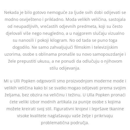
Nekada je bilo gotovo nemoguće za ljude svih dobi odijevati se
modno osviješteno i prikladno. Moda velikih veličina, sastojala
od neupadljivih, vrećastih odjevnih predmeta, koji su često
djelovali više nego neugledno, a u najgorem slučaju vizualno
su nanosili i pokoji kilogram. No od tada se puno toga
dogodilo. Ne samo zahvaljujući filmskim i televizijskim
uzorima, osobe s oblinama pronašle su novo samopouzdanje i
žele prepustiti ukusu, a ne ponudi da odlučuju o njihovom
stilu odijevanja.
Mi u Ulli Popken odgovorili smo proizvodnjom moderne mode i
velikih veličina kako bi se svatko mogao odijevati prema svojim
željama, bez obzira na veličinu i težinu. U Ulla Popken pronaći
ćete veliki izbor modnih artikala za punije osobe s kojima
možete kreirati svoj stil. Figurativni krojevi i lepršave tkanine
visoke kvalitete naglašavaju vaše želje i prikrivaju
problematična područja.