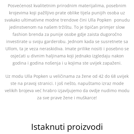
Posvećenost kvalitetnim prirodnim materijalima, posebnim
krojevima koji pažlljivo prate oblike tijela punijih osoba uz
svakako ultimativne modne trendove čini Ulla Popken ponudu
jedinstvenom na našem tržištu. To je tipičan primjer slow
fashion brenda za punije osobe gdje zaista dugoročno
investirate u svoju garderobu. Jednom kada se susretnete sa
Ullom, ta je veza neraskidiva. Imate prilike nositi i posebno se
osjećati u divnim haljinama koji jednako izgledaju nakon
godina i godina nošenja i u kojima ste uvijek zapaženi.
Uz modu Ulla Popken u veličinama za žene od 42 do 68 uvijek
ste na pravoj stranici. I još nešto, napuštamo izraz mode
velikih brojeva već hrabro izjavljujemo da ovdje nudimo modu
za sve prave žene i muškarce!
Istaknuti proizvodi