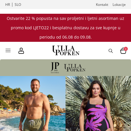
|
HR
SLO
Kontakt
Lokacije
Ostvarite 22 % popusta na sav proljetni i ljetni asortiman uz
promo kod LJETO22 i besplatnu dostavu za sve kupnje u
periodu od 06.08 do 09.08.
0