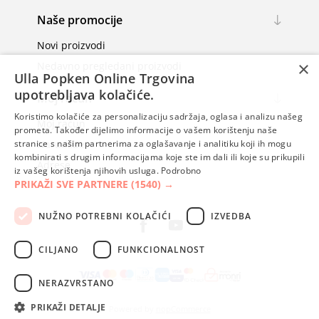
Naše promocije
Novi proizvodi
×
Nedavno pregledani proizvodi
Ulla Popken Online Trgovina
upotrebljava kolačiće.
Moj račun
Koristimo kolačiće za personalizaciju sadržaja, oglasa i analizu našeg
Moj račun
prometa. Također dijelimo informacije o vašem korištenju naše
stranice s našim partnerima za oglašavanje i analitiku koji ih mogu
Narudžbe
kombinirati s drugim informacijama koje ste im dali ili koje su prikupili
Adrese
iz vašeg korištenja njihovih usluga.
Podrobno
PRIKAŽI SVE PARTNERE
(1540) →
NUŽNO POTREBNI KOLAČIĆI
IZVEDBA
CILJANO
FUNKCIONALNOST
NERAZVRSTANO
PRIKAŽI DETALJE
Powered by
nopCommerce