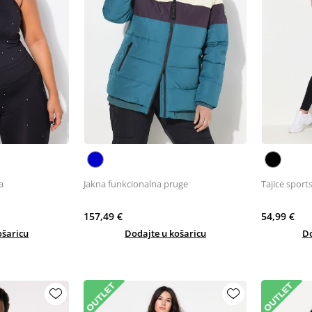
a
Jakna funkcionalna pruge
Tajice sport
157,49 €
54,99 €
ošaricu
Dodajte u košaricu
Do