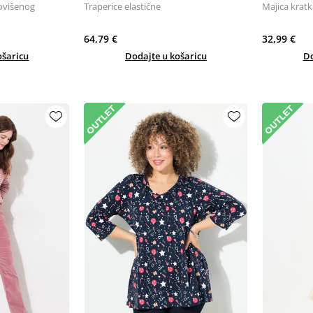
ovišenog
Traperice elastične
Majica kratk
64,79 €
32,99 €
ošaricu
Dodajte u košaricu
Do