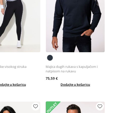
ske visokog struka
Majica dugih rukava s kapuljačom i
natpisom na rukavu
75,59 €
dajte u košaricu
Dodajte u košaricu