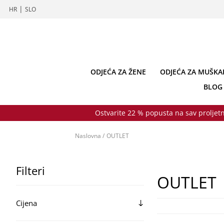
|
HR
SLO
ODJEĆA ZA ŽENE
ODJEĆA ZA MUŠKA
BLOG
Ostvarite 22 % popusta na sav proljetn
Naslovna
/
OUTLET
Filteri
OUTLET
Cijena