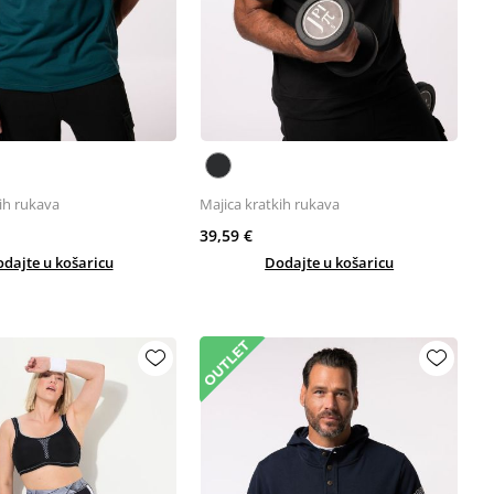
ih rukava
Majica kratkih rukava
39,59 €
dajte u košaricu
Dodajte u košaricu