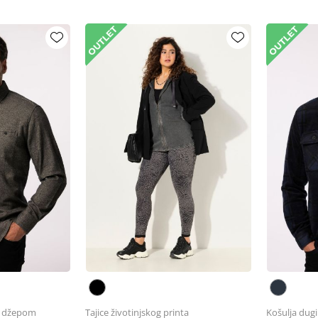
s džepom
Tajice životinjskog printa
Košulja dugi