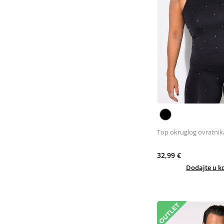
Top okruglog ovratnik
32,99 €
Dodajte u k