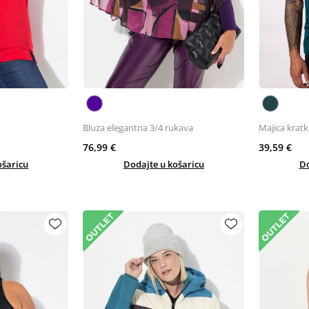
Bluza elegantna 3/4 rukava
Majica kratk
76,99 €
39,59 €
ošaricu
Dodajte u košaricu
Do