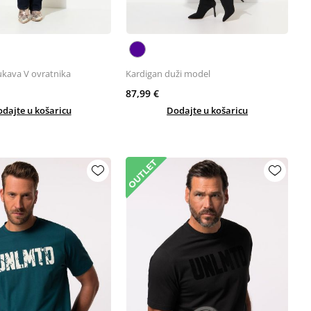
ukava V ovratnika
Kardigan duži model
87,99 €
dajte u košaricu
Dodajte u košaricu