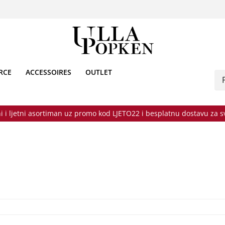
RCE
ACCESSOIRES
OUTLET
i i ljetni asortiman uz promo kod LJETO22 i besplatnu dostavu za 