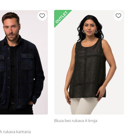
Bluza bez rukava A kroja
h rukava karirana