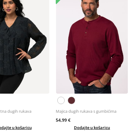
ntna dugih rukava
Majica dugih rukava s gumbićima
54,99 €
dajte u košaricu
Dodajte u košaricu