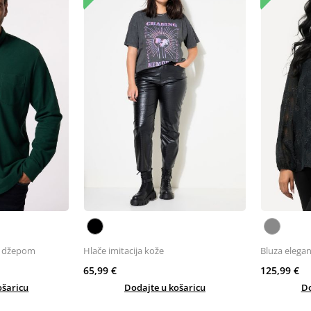
s džepom
Hlače imitacija kože
Bluza elega
65,99 €
125,99 €
ošaricu
Dodajte u košaricu
Do