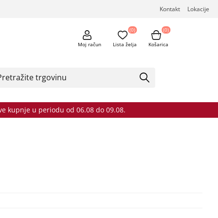
Kontakt
Lokacije
(0)
(0)
Moj račun
Lista želja
Košarica
sve kupnje u periodu od 06.08 do 09.08.