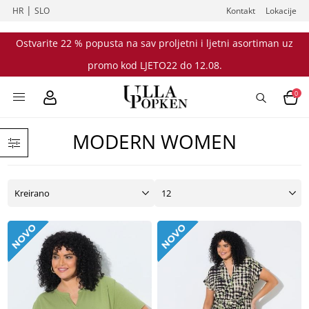
|
HR
SLO
Kontakt
Lokacije
Ostvarite 22 % popusta na sav proljetni i ljetni asortiman uz
promo kod LJETO22 do 12.08.
0
MODERN WOMEN