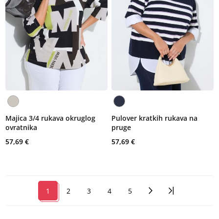
Majica 3/4 rukava okruglog
Pulover kratkih rukava na
ovratnika
pruge
57,69 €
57,69 €
1
2
3
4
5