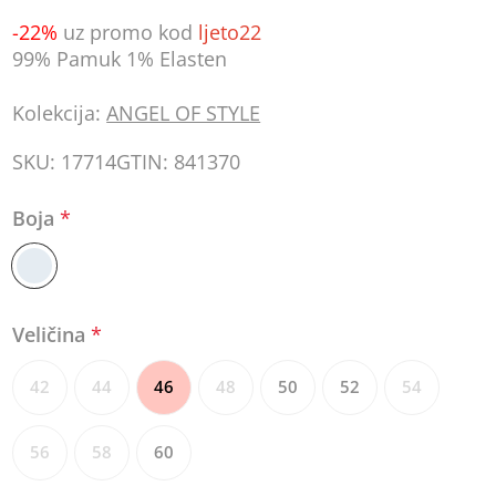
-22%
uz promo kod
ljeto22
99% Pamuk 1% Elasten
Kolekcija:
ANGEL OF STYLE
SKU:
17714
GTIN:
841370
Boja
*
Veličina
*
42
44
46
48
50
52
54
56
58
60