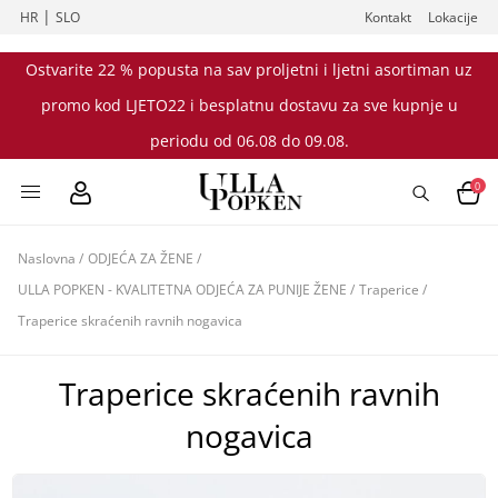
|
HR
SLO
Kontakt
Lokacije
Ostvarite 22 % popusta na sav proljetni i ljetni asortiman uz
promo kod LJETO22 i besplatnu dostavu za sve kupnje u
periodu od 06.08 do 09.08.
0
Naslovna
/
ODJEĆA ZA ŽENE
/
ULLA POPKEN - KVALITETNA ODJEĆA ZA PUNIJE ŽENE
/
Traperice
/
Traperice skraćenih ravnih nogavica
Traperice skraćenih ravnih
nogavica