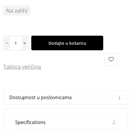
Na zalihi
Dodajte u košaricu
Tablica
vel
ičina
Dostupnost u poslovnicama
Specifications