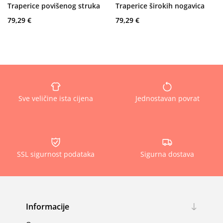
Traperice povišenog struka
Traperice širokih nogavica
79,29 €
79,29 €
Sve veličine ista cijena
Jednostavan povrat
SSL sigurnost podataka
Sigurna dostava
Informacije