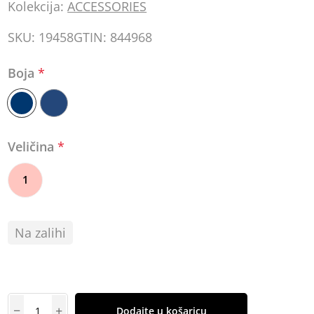
Kolekcija:
ACCESSORIES
SKU:
19458
GTIN:
844968
Boja
*
Veličina
*
1
Na zalihi
Dodajte u košaricu