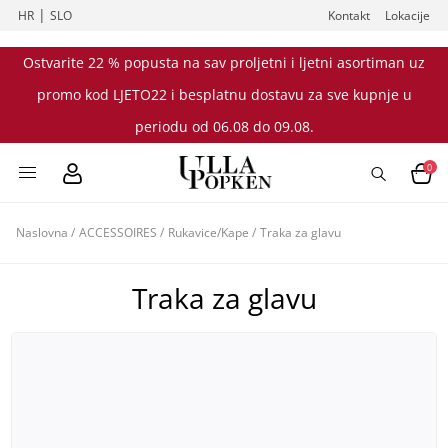
|
HR
SLO
Kontakt
Lokacije
Ostvarite 22 % popusta na sav proljetni i ljetni asortiman uz
promo kod LJETO22 i besplatnu dostavu za sve kupnje u
periodu od 06.08 do 09.08.
0
Naslovna
/
ACCESSOIRES
/
Rukavice/Kape
/
Traka za glavu
Traka za glavu