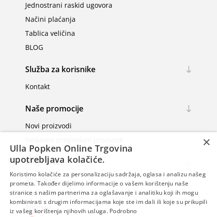
Jednostrani raskid ugovora
Načini plaćanja
Tablica veličina
BLOG
Služba za korisnike
Kontakt
Naše promocije
Novi proizvodi
×
Nedavno pregledani proizvodi
Ulla Popken Online Trgovina
upotrebljava kolačiće.
Moj račun
Koristimo kolačiće za personalizaciju sadržaja, oglasa i analizu našeg
Moj račun
prometa. Također dijelimo informacije o vašem korištenju naše
Narudžbe
stranice s našim partnerima za oglašavanje i analitiku koji ih mogu
kombinirati s drugim informacijama koje ste im dali ili koje su prikupili
Adrese
iz vašeg korištenja njihovih usluga.
Podrobno