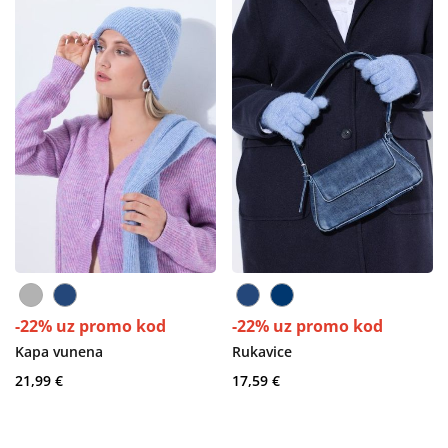
-22% uz promo kod
-22% uz promo kod
Kapa vunena
Rukavice
21,99 €
17,59 €