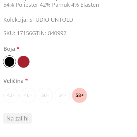
54% Poliester 42% Pamuk 4% Elasten
Kolekcija:
STUDIO UNTOLD
SKU:
17156
GTIN:
840992
Boja
*
Veličina
*
42+
46+
50+
54+
58+
Na zalihi