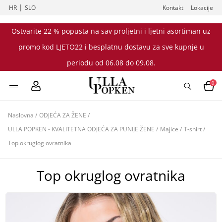
|
HR
SLO
Kontakt
Lokacije
Ostvarite 22 % popusta na sav proljetni i ljetni asortiman uz
promo kod LJETO22 i besplatnu dostavu za sve kupnje u
periodu od 06.08 do 09.08.
0
Naslovna
/
ODJEĆA ZA ŽENE
/
ULLA POPKEN - KVALITETNA ODJEĆA ZA PUNIJE ŽENE
/
Majice
/
T-shirt
/
Top okruglog ovratnika
Top okruglog ovratnika