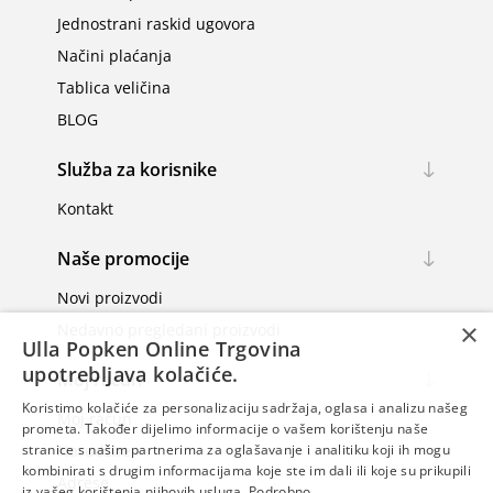
Jednostrani raskid ugovora
Načini plaćanja
Tablica veličina
BLOG
Služba za korisnike
Kontakt
Naše promocije
Novi proizvodi
×
Nedavno pregledani proizvodi
Ulla Popken Online Trgovina
upotrebljava kolačiće.
Moj račun
Koristimo kolačiće za personalizaciju sadržaja, oglasa i analizu našeg
Moj račun
prometa. Također dijelimo informacije o vašem korištenju naše
Narudžbe
stranice s našim partnerima za oglašavanje i analitiku koji ih mogu
kombinirati s drugim informacijama koje ste im dali ili koje su prikupili
Adrese
iz vašeg korištenja njihovih usluga.
Podrobno