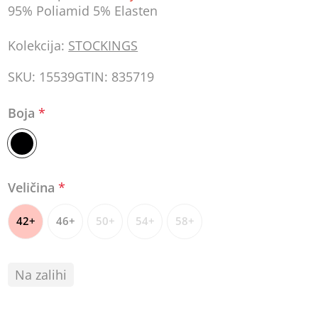
95% Poliamid 5% Elasten
Kolekcija:
STOCKINGS
SKU:
15539
GTIN:
835719
Boja
*
Veličina
*
42+
46+
50+
54+
58+
Na zalihi