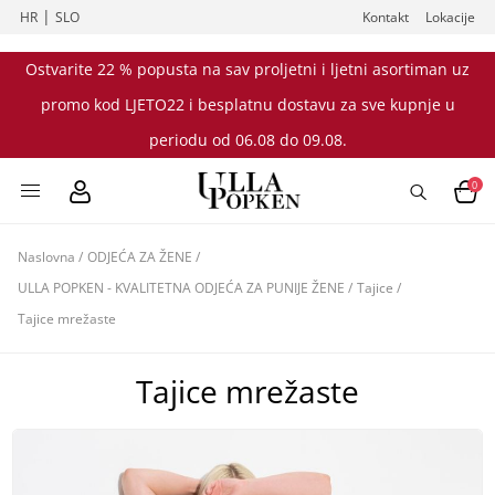
|
HR
SLO
Kontakt
Lokacije
Ostvarite 22 % popusta na sav proljetni i ljetni asortiman uz
promo kod LJETO22 i besplatnu dostavu za sve kupnje u
periodu od 06.08 do 09.08.
0
Naslovna
/
ODJEĆA ZA ŽENE
/
ULLA POPKEN - KVALITETNA ODJEĆA ZA PUNIJE ŽENE
/
Tajice
/
Tajice mrežaste
Tajice mrežaste