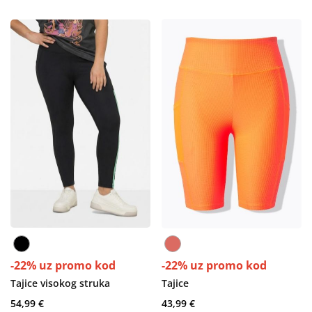
-22% uz promo kod
-22% uz promo kod
Tajice visokog struka
Tajice
54,99 €
43,99 €