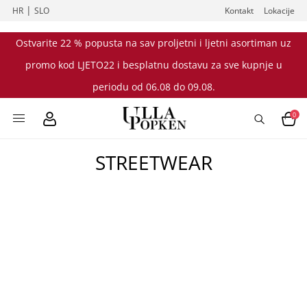
|
HR
SLO
Kontakt
Lokacije
Ostvarite 22 % popusta na sav proljetni i ljetni asortiman uz
promo kod LJETO22 i besplatnu dostavu za sve kupnje u
periodu od 06.08 do 09.08.
0
STREETWEAR