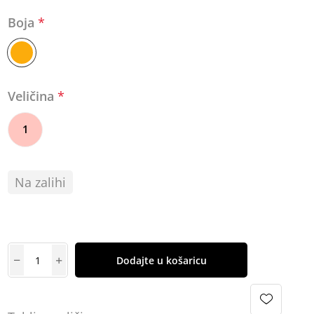
Boja
*
Veličina
*
1
Na zalihi
Dodajte u košaricu