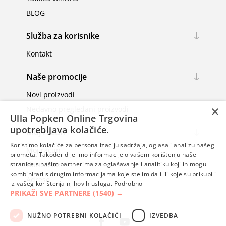
BLOG
Služba za korisnike
Kontakt
Naše promocije
Novi proizvodi
×
Nedavno pregledani proizvodi
Ulla Popken Online Trgovina
upotrebljava kolačiće.
Moj račun
Koristimo kolačiće za personalizaciju sadržaja, oglasa i analizu našeg
Moj račun
prometa. Također dijelimo informacije o vašem korištenju naše
Narudžbe
stranice s našim partnerima za oglašavanje i analitiku koji ih mogu
kombinirati s drugim informacijama koje ste im dali ili koje su prikupili
Adrese
iz vašeg korištenja njihovih usluga.
Podrobno
PRIKAŽI SVE PARTNERE
(1540) →
NUŽNO POTREBNI KOLAČIĆI
IZVEDBA