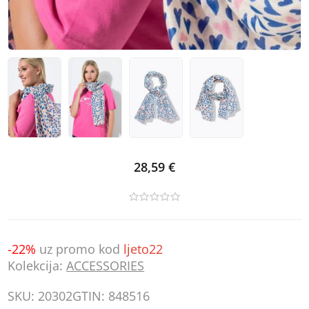
28,59 €
-22%
uz promo kod
ljeto22
Kolekcija:
ACCESSORIES
SKU:
20302
GTIN:
848516