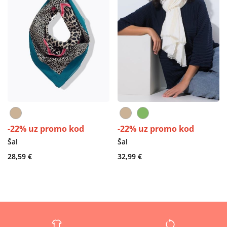
-22% uz promo kod
-22% uz promo kod
Šal
Šal
28,59 €
32,99 €