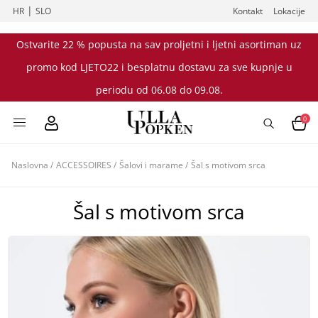
|
HR
SLO
Kontakt
Lokacije
Ostvarite 22 % popusta na sav proljetni i ljetni asortiman uz
promo kod LJETO22 i besplatnu dostavu za sve kupnje u
periodu od 06.08 do 09.08.
0
Naslovna
/
ACCESSOIRES
/
Šalovi i marame
/
Šal s motivom srca
Šal s motivom srca