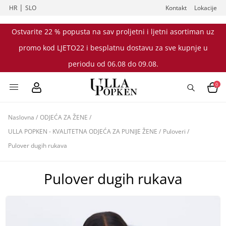
|
HR
SLO
Kontakt
Lokacije
Ostvarite 22 % popusta na sav proljetni i ljetni asortiman uz
promo kod LJETO22 i besplatnu dostavu za sve kupnje u
periodu od 06.08 do 09.08.
0
Naslovna
/
ODJEĆA ZA ŽENE
/
ULLA POPKEN - KVALITETNA ODJEĆA ZA PUNIJE ŽENE
/
Puloveri
/
Pulover dugih rukava
Pulover dugih rukava