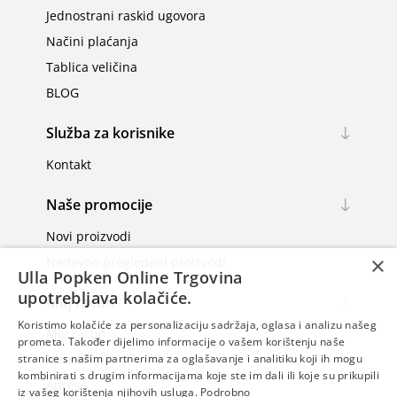
Jednostrani raskid ugovora
Načini plaćanja
Tablica veličina
BLOG
Služba za korisnike
Kontakt
Naše promocije
Novi proizvodi
×
Nedavno pregledani proizvodi
Ulla Popken Online Trgovina
upotrebljava kolačiće.
Moj račun
Koristimo kolačiće za personalizaciju sadržaja, oglasa i analizu našeg
Moj račun
prometa. Također dijelimo informacije o vašem korištenju naše
Narudžbe
stranice s našim partnerima za oglašavanje i analitiku koji ih mogu
kombinirati s drugim informacijama koje ste im dali ili koje su prikupili
Adrese
iz vašeg korištenja njihovih usluga.
Podrobno