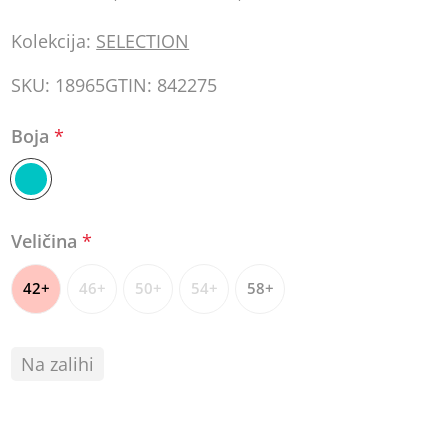
Kolekcija:
SELECTION
SKU:
18965
GTIN:
842275
Boja
*
Veličina
*
42+
46+
50+
54+
58+
Na zalihi