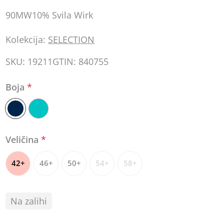
90MW10% Svila Wirk
Kolekcija:
SELECTION
SKU:
19211
GTIN:
840755
Boja
*
Veličina
*
42+
46+
50+
54+
58+
Na zalihi