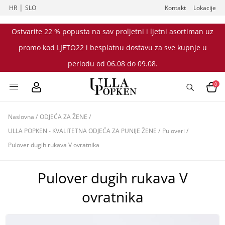
|
HR
SLO
Kontakt
Lokacije
Ostvarite 22 % popusta na sav proljetni i ljetni asortiman uz
promo kod LJETO22 i besplatnu dostavu za sve kupnje u
periodu od 06.08 do 09.08.
0
Naslovna
/
ODJEĆA ZA ŽENE
/
ULLA POPKEN - KVALITETNA ODJEĆA ZA PUNIJE ŽENE
/
Puloveri
/
Pulover dugih rukava V ovratnika
Pulover dugih rukava V
ovratnika