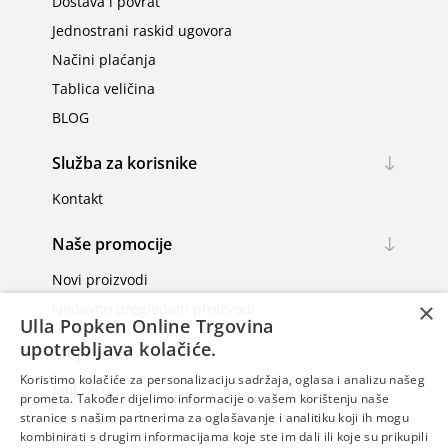
Dostava i povrat
Jednostrani raskid ugovora
Načini plaćanja
Tablica veličina
BLOG
Služba za korisnike
Kontakt
Naše promocije
Novi proizvodi
×
Nedavno pregledani proizvodi
Ulla Popken Online Trgovina
upotrebljava kolačiće.
Moj račun
Koristimo kolačiće za personalizaciju sadržaja, oglasa i analizu našeg
Moj račun
prometa. Također dijelimo informacije o vašem korištenju naše
Narudžbe
stranice s našim partnerima za oglašavanje i analitiku koji ih mogu
kombinirati s drugim informacijama koje ste im dali ili koje su prikupili
Adrese