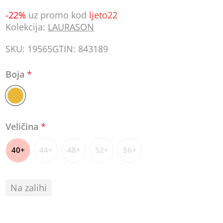
-22%
uz promo kod
ljeto22
Kolekcija:
LAURASON
SKU:
19565
GTIN:
843189
Boja
*
Veličina
*
40+
44+
48+
52+
56+
Na zalihi