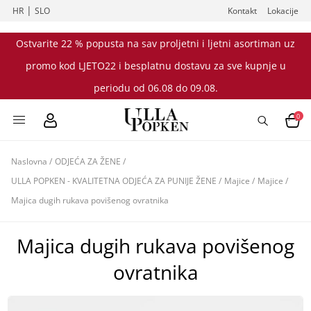
|
HR
SLO
Kontakt
Lokacije
Ostvarite 22 % popusta na sav proljetni i ljetni asortiman uz
promo kod LJETO22 i besplatnu dostavu za sve kupnje u
periodu od 06.08 do 09.08.
0
Naslovna
/
ODJEĆA ZA ŽENE
/
ULLA POPKEN - KVALITETNA ODJEĆA ZA PUNIJE ŽENE
/
Majice
/
Majice
/
Majica dugih rukava povišenog ovratnika
Majica dugih rukava povišenog
ovratnika