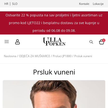
|
HR
SLO
Kontakt
Lokacije
Ostvarite 22 % popusta na sav proljetni i ljetni asortiman uz
promo kod LJETO22 i besplatnu dostavu za sve kupnje u
periodu od 06.08 do 09.08.
0
Naslovna
/
ODJEĆA ZA MUŠKARCE
/
Prsluci JP1880
/
Prsluk vuneni
Prsluk vuneni