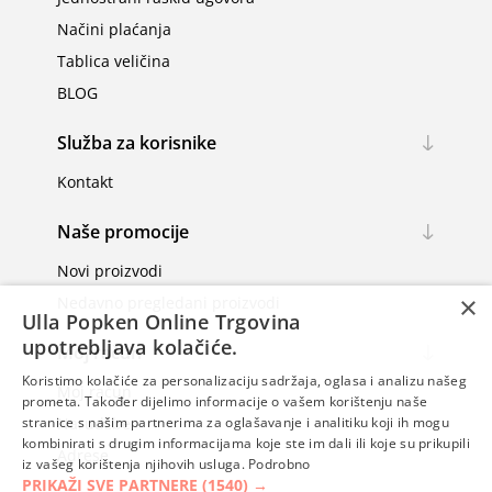
Načini plaćanja
Tablica veličina
BLOG
Služba za korisnike
Kontakt
Naše promocije
Novi proizvodi
×
Nedavno pregledani proizvodi
Ulla Popken Online Trgovina
upotrebljava kolačiće.
Moj račun
Koristimo kolačiće za personalizaciju sadržaja, oglasa i analizu našeg
Moj račun
prometa. Također dijelimo informacije o vašem korištenju naše
Narudžbe
stranice s našim partnerima za oglašavanje i analitiku koji ih mogu
kombinirati s drugim informacijama koje ste im dali ili koje su prikupili
Adrese
iz vašeg korištenja njihovih usluga.
Podrobno
PRIKAŽI SVE PARTNERE
(1540) →