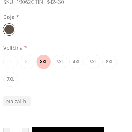
SKU:
19062
GTIN:
842430
Boja
*
Veličina
*
L
XL
XXL
3XL
4XL
5XL
6XL
7XL
Na zalihi