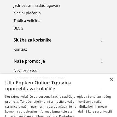
Jednostrani raskid ugovora
Načini plaćanja
Tablica veličina
BLOG
Služba za korisnike
Kontakt
Naše promocije
Novi proizvodi
×
Nedavno pregledani proizvodi
Ulla Popken Online Trgovina
upotrebljava kolačiće.
Moj račun
Koristimo kolačiće za personalizaciju sadržaja, oglasa i analizu našeg
Moj račun
prometa. Također dijelimo informacije o vašem korištenju naše
Narudžbe
stranice s našim partnerima za oglašavanje i analitiku koji ih mogu
kombinirati s drugim informacijama koje ste im dali ili koje su prikupili
Adrese
iz vašeg korištenja njihovih usluga.
Podrobno