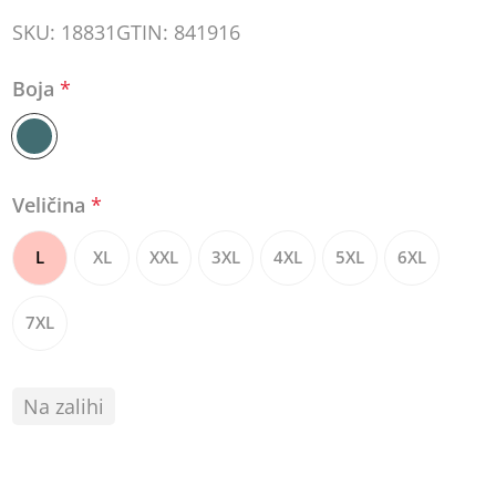
SKU:
18831
GTIN:
841916
Boja
*
Veličina
*
L
XL
XXL
3XL
4XL
5XL
6XL
7XL
Na zalihi