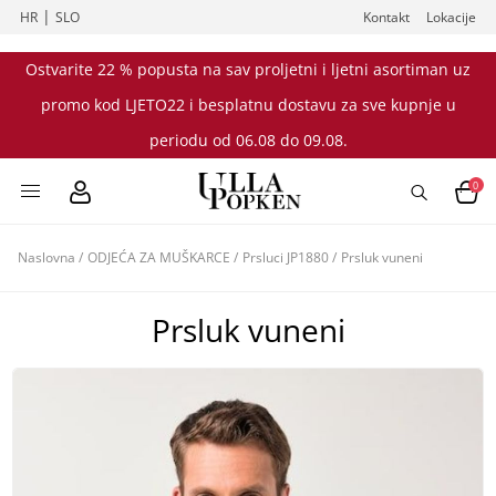
|
HR
SLO
Kontakt
Lokacije
Ostvarite 22 % popusta na sav proljetni i ljetni asortiman uz
promo kod LJETO22 i besplatnu dostavu za sve kupnje u
periodu od 06.08 do 09.08.
0
Naslovna
/
ODJEĆA ZA MUŠKARCE
/
Prsluci JP1880
/
Prsluk vuneni
Prsluk vuneni