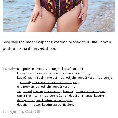
Svoj savršen model kupaćeg kostima pronađite u Ulla Popken
poslovnicama
ili na
webshopu
.
Oznake:
ulla popken
,
moda za punije
,
kupaći kostimi
,
kupaći kostimi za punije žene
,
xxl kupaći kostimi
,
kupaći kostimi veliki brojevi
,
jednodijelni kupaći kostimi za punije
,
jednodijelni kupaći kostimi veliki brojevi
,
ulla popken jednodijelni kupaći kostimi
,
xxl jednodijelni kupaći kostimi
,
tankini
,
tankini veliki brojevi
,
tankini xxl
,
tankini za punije žene
,
dvodijelni kupaći kostimi
,
dvodijelni kupaći kostimi veliki brojevi
,
dvodijelni kupaći kostimi za punije žene
Categories4:
KOLEKCIJE