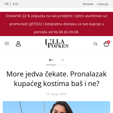
|
HR
SLO
Kontakt
Lokacije
Ostvarite 22 % popusta na sav proljetni i ljetni asortiman uz
promo kod LJETO22 i besplatnu dostavu za sve kupnje u
periodu od 06.08 do 09.08.
0
More jedva čekate. Pronalazak
kupaćeg kostima baš i ne?
15. lipnja 2026.