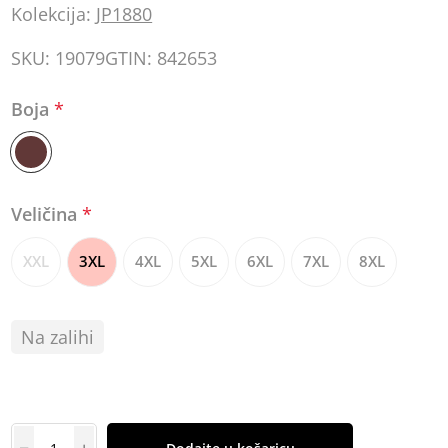
Kolekcija:
JP1880
SKU:
19079
GTIN:
842653
Boja
*
Veličina
*
XXL
3XL
4XL
5XL
6XL
7XL
8XL
Na zalihi