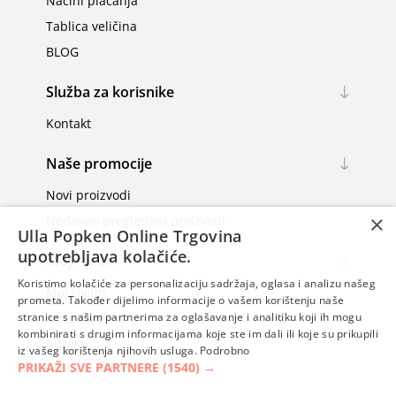
Načini plaćanja
Tablica veličina
BLOG
Služba za korisnike
Kontakt
Naše promocije
Novi proizvodi
×
Nedavno pregledani proizvodi
Ulla Popken Online Trgovina
upotrebljava kolačiće.
Moj račun
Koristimo kolačiće za personalizaciju sadržaja, oglasa i analizu našeg
Moj račun
prometa. Također dijelimo informacije o vašem korištenju naše
Narudžbe
stranice s našim partnerima za oglašavanje i analitiku koji ih mogu
kombinirati s drugim informacijama koje ste im dali ili koje su prikupili
Adrese
iz vašeg korištenja njihovih usluga.
Podrobno
PRIKAŽI SVE PARTNERE
(1540) →