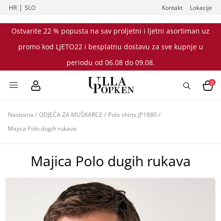
|
HR
SLO
Kontakt
Lokacije
Ostvarite 22 % popusta na sav proljetni i ljetni asortiman uz
promo kod LJETO22 i besplatnu dostavu za sve kupnje u
periodu od 06.08 do 09.08.
0
Naslovna
/
ODJEĆA ZA MUŠKARCE
/
Polo shirts JP1880
/
Majica Polo dugih rukava
Majica Polo dugih rukava