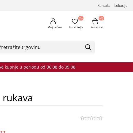
Kontakt
Lokacije
(0)
(0)
Moj račun
Lista želja
Košarica
sve kupnje u periodu od 06.08 do 09.08.
h rukava
o22