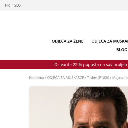
|
HR
SLO
ODJEĆA ZA ŽENE
ODJEĆA ZA MUŠKA
BLOG
Ostvarite 22 % popusta na sav proljetn
Naslovna
/
ODJEĆA ZA MUŠKARCE
/
T-shirt JP1880
/
Majica kr