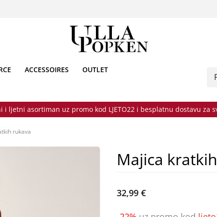
RCE
ACCESSOIRES
OUTLET
i i ljetni asortiman uz promo kod LJETO22 i besplatnu dostavu za 
atkih rukava
Majica kratki
32,99 €
-22%
uz promo kod
ljet