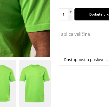
Dodajte u k
Tablica
vel
ičina
Dostupnost u poslovni