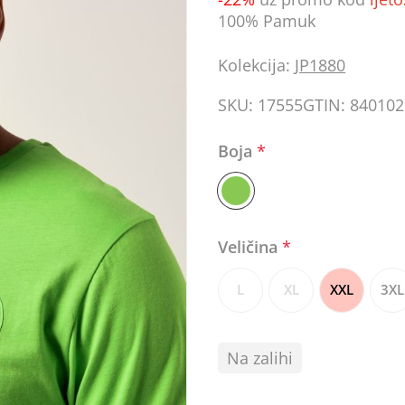
100% Pamuk
Kolekcija:
JP1880
SKU:
17555
GTIN:
840102
Boja
*
Veličina
*
L
XL
XXL
3XL
Na zalihi