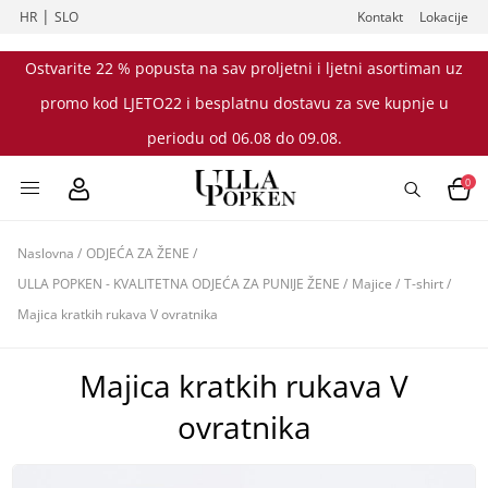
|
HR
SLO
Kontakt
Lokacije
Ostvarite 22 % popusta na sav proljetni i ljetni asortiman uz
promo kod LJETO22 i besplatnu dostavu za sve kupnje u
periodu od 06.08 do 09.08.
0
Naslovna
/
ODJEĆA ZA ŽENE
/
ULLA POPKEN - KVALITETNA ODJEĆA ZA PUNIJE ŽENE
/
Majice
/
T-shirt
/
Majica kratkih rukava V ovratnika
Majica kratkih rukava V
ovratnika