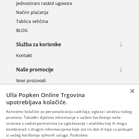
Jednostrani raskid ugovora
Načini plaćanja
Tablica veličina
BLOG
Služba za korisnike
Kontakt
Naše promocije
Novi proizvodi
×
Nedavno pregledani proizvodi
Ulla Popken Online Trgovina
upotrebljava kolačiće.
Moj račun
Koristimo kolačiće za personalizaciju sadržaja, oglasa i analizu našeg
Moj račun
prometa. Također dijelimo informacije o vašem korištenju naše
Narudžbe
stranice s našim partnerima za oglašavanje i analitiku koji ih mogu
kombinirati s drugim informacijama koje ste im dali ili koje su prikupili
Adrese
iz vašeg korištenja njihovih usluga.
Podrobno