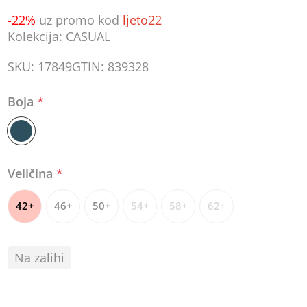
-22%
uz promo kod
ljeto22
Kolekcija:
CASUAL
SKU:
17849
GTIN:
839328
Boja
*
Veličina
*
42+
46+
50+
54+
58+
62+
Na zalihi