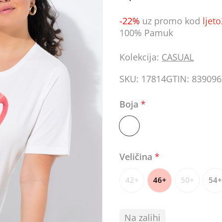
-22%
uz promo kod
ljet
100% Pamuk
Kolekcija:
CASUAL
SKU:
17814
GTIN:
839096
Boja
*
Veličina
*
42+
46+
50+
54+
Na zalihi