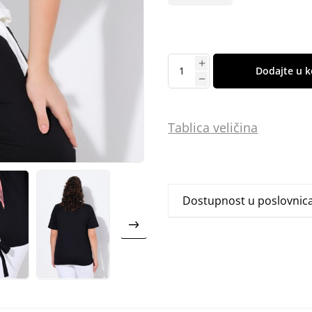
Dodajte u k
Tablica
vel
ičina
Dostupnost u poslovni