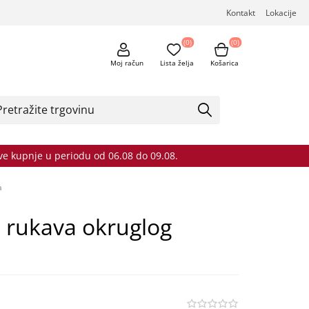
Kontakt
Lokacije
(0)
(0)
Moj račun
Lista želja
Košarica
sve kupnje u periodu od 06.08 do 09.08.
a
h rukava okruglog