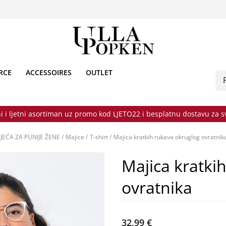
RCE
ACCESSOIRES
OUTLET
i i ljetni asortiman uz promo kod LJETO22 i besplatnu dostavu za 
JEĆA ZA PUNIJE ŽENE
/
Majice
/
T-shirt
/
Majica kratkih rukava okruglog ovratnik
Majica kratki
ovratnika
32,99 €