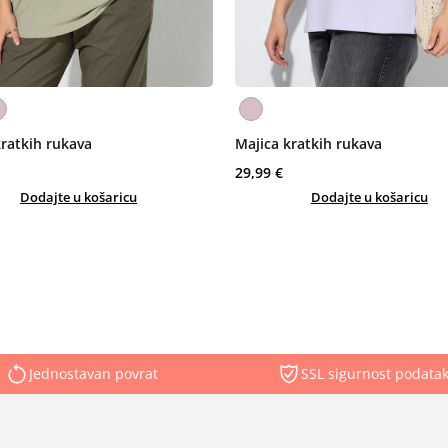
kratkih rukava
Majica kratkih rukava
29,99 €
Dodajte u košaricu
Dodajte u košaricu
Jednostavan povrat
SSL sigurnost podata