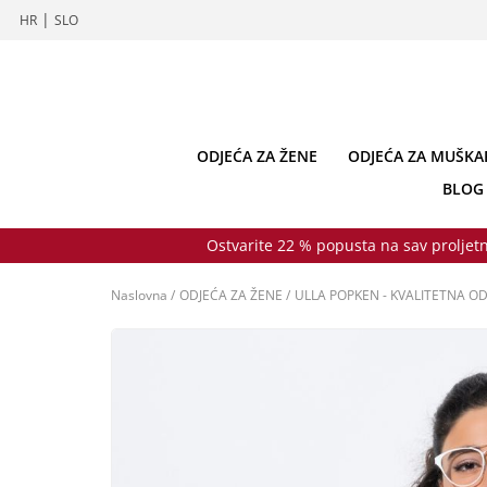
|
HR
SLO
ODJEĆA ZA ŽENE
ODJEĆA ZA MUŠKA
BLOG
Ostvarite 22 % popusta na sav proljetn
Naslovna
/
ODJEĆA ZA ŽENE
/
ULLA POPKEN - KVALITETNA OD