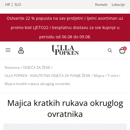
|
HR
SLO
Kontakt
Lokacije
Ostvarite 22 % popusta na sav proljetni i ljetni asortiman uz
promo kod LJETO22 i besplatnu dostavu za sve kupnje u
periodu od 06.08 do 09.08.
0
Naslovna
/
ODJEĆA ZA ŽENE
/
ULLA POPKEN - KVALITETNA ODJEĆA ZA PUNIJE ŽENE
/
Majice
/
T-shirt
/
Majica kratkih rukava okruglog ovratnika
Majica kratkih rukava okruglog
ovratnika