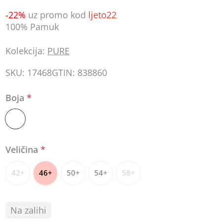
-22%
uz promo kod
ljeto22
100% Pamuk
Kolekcija:
PURE
SKU:
17468
GTIN:
838860
Boja
*
Veličina
*
42+
46+
50+
54+
58+
Na zalihi