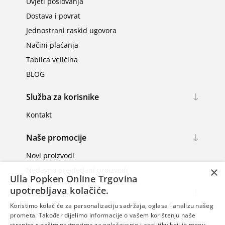
Uvjeti poslovanja
Dostava i povrat
Jednostrani raskid ugovora
Načini plaćanja
Tablica veličina
BLOG
Služba za korisnike
Kontakt
Naše promocije
Novi proizvodi
×
Nedavno pregledani proizvodi
Ulla Popken Online Trgovina
upotrebljava kolačiće.
Moj račun
Koristimo kolačiće za personalizaciju sadržaja, oglasa i analizu našeg
Moj račun
prometa. Također dijelimo informacije o vašem korištenju naše
stranice s našim partnerima za oglašavanje i analitiku koji ih mogu