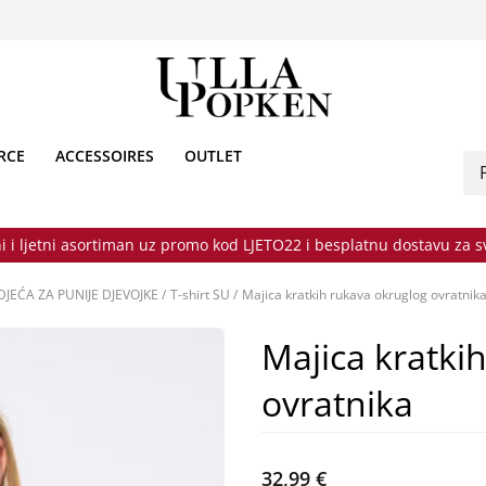
RCE
ACCESSOIRES
OUTLET
i i ljetni asortiman uz promo kod LJETO22 i besplatnu dostavu za 
DJEĆA ZA PUNIJE DJEVOJKE
/
T-shirt SU
/
Majica kratkih rukava okruglog ovratnik
Majica kratki
ovratnika
32,99 €