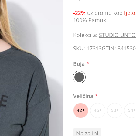
-22%
uz promo kod
ljet
100% Pamuk
Kolekcija:
STUDIO UNTO
SKU:
17313
GTIN:
841530
Boja
*
Veličina
*
42+
46+
50+
54+
Na zalihi