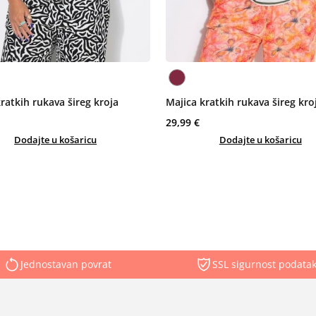
ratkih rukava šireg kroja
Majica kratkih rukava šireg kro
29,99 €
Dodajte u košaricu
Dodajte u košaricu
Jednostavan povrat
SSL sigurnost podata