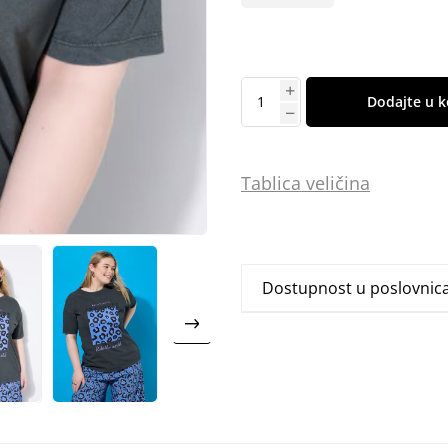
Dodajte u k
Tablica
vel
ičina
Dostupnost u poslovni