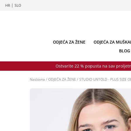
|
HR
SLO
ODJEĆA ZA ŽENE
ODJEĆA ZA MUŠKA
BLOG
Ostvarite 22 % popusta na sav proljetn
Naslovna
/
ODJEĆA ZA ŽENE
/
STUDIO UNTOLD - PLUS SIZE O