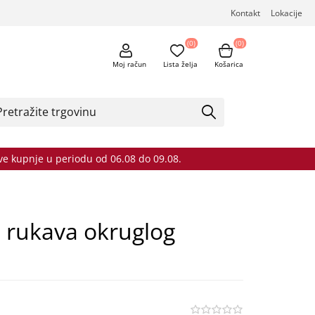
Kontakt
Lokacije
(0)
(0)
Moj račun
Lista želja
Košarica
sve kupnje u periodu od 06.08 do 09.08.
a
h rukava okruglog