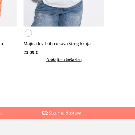
ja
Majica kratkih rukava šireg kroja
23,09 €
Dodajte u košaricu
ka
Sigurna dostava