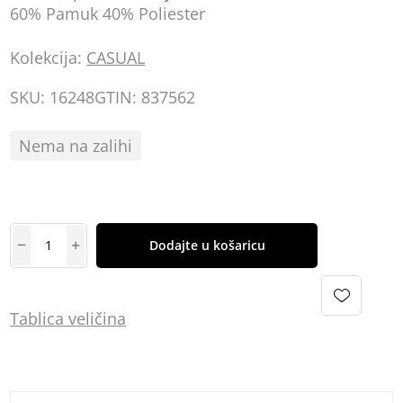
60% Pamuk 40% Poliester
Kolekcija:
CASUAL
SKU:
16248
GTIN:
837562
Nema na zalihi
Dodajte u košaricu
Tablica
vel
ičina