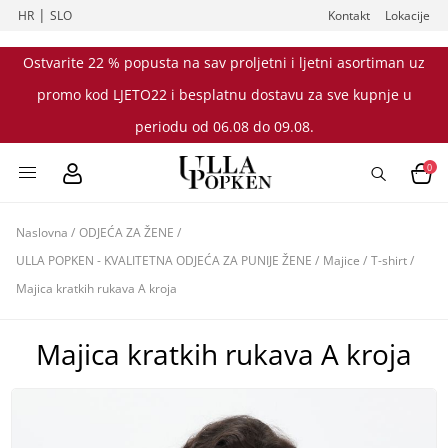
|
HR
SLO
Kontakt
Lokacije
Ostvarite 22 % popusta na sav proljetni i ljetni asortiman uz
promo kod LJETO22 i besplatnu dostavu za sve kupnje u
periodu od 06.08 do 09.08.
0
Naslovna
/
ODJEĆA ZA ŽENE
/
ULLA POPKEN - KVALITETNA ODJEĆA ZA PUNIJE ŽENE
/
Majice
/
T-shirt
/
Majica kratkih rukava A kroja
Majica kratkih rukava A kroja