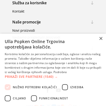
Služba za korisnike
Kontakt
Naše promocije
Novi proizvodi
×
Nedavno pregledani proizvodi
Ulla Popken Online Trgovina
upotrebljava kolačiće.
Moj račun
Koristimo kolačiće za personalizaciju sadržaja, oglasa i analizu našeg
Moj račun
prometa. Također dijelimo informacije o vašem korištenju naše
Narudžbe
stranice s našim partnerima za oglašavanje i analitiku koji ih mogu
kombinirati s drugim informacijama koje ste im dali ili koje su prikupili
Adrese
iz vašeg korištenja njihovih usluga.
Podrobno
PRIKAŽI SVE PARTNERE
(1540) →
NUŽNO POTREBNI KOLAČIĆI
IZVEDBA
CILJANO
FUNKCIONALNOST