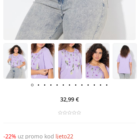
32,99 €
-22%
uz promo kod
ljeto22