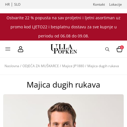
|
HR
SLO
Kontakt
Lokacije
Ostvarite 22 % popusta na sav proljetni i ljetni asortiman uz
promo kod LJETO22 i besplatnu dostavu za sve kupnje u
periodu od 06.08 do 09.08.
0
Naslovna
/
ODJEĆA ZA MUŠKARCE
/
Majice JP1880
/
Majica dugih rukava
Majica dugih rukava