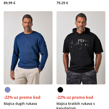
89,99 €
79,29 €
-22% uz promo kod
-22% uz promo kod
Majica dugih rukava
Majica kratkih rukava s
kapuljačom