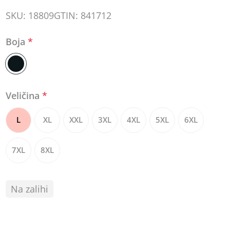
SKU:
18809
GTIN:
841712
Boja
*
Veličina
*
L
XL
XXL
3XL
4XL
5XL
6XL
7XL
8XL
Na zalihi