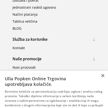
Dostava i povrat
Jednostrani raskid ugovora
Načini plaćanja
Tablica veličina
BLOG
Služba za korisnike
Kontakt
Naše promocije
Novi proizvodi
×
Nedavno pregledani proizvodi
Ulla Popken Online Trgovina
upotrebljava kolačiće.
Moj račun
Koristimo kolačiće za personalizaciju sadržaja, oglasa i analizu našeg
Moj račun
prometa. Također dijelimo informacije o vašem korištenju naše
Narudžbe
stranice s našim partnerima za oglašavanje i analitiku koji ih mogu
kombinirati s drugim informacijama koje ste im dali ili koje su prikupili
Adrese