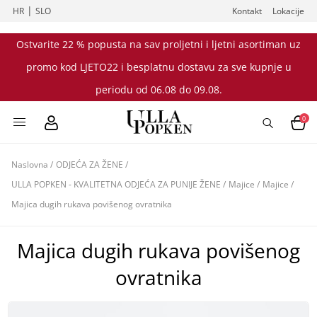
|
HR
SLO
Kontakt
Lokacije
Ostvarite 22 % popusta na sav proljetni i ljetni asortiman uz
promo kod LJETO22 i besplatnu dostavu za sve kupnje u
periodu od 06.08 do 09.08.
0
Naslovna
/
ODJEĆA ZA ŽENE
/
ULLA POPKEN - KVALITETNA ODJEĆA ZA PUNIJE ŽENE
/
Majice
/
Majice
/
Majica dugih rukava povišenog ovratnika
Majica dugih rukava povišenog
ovratnika