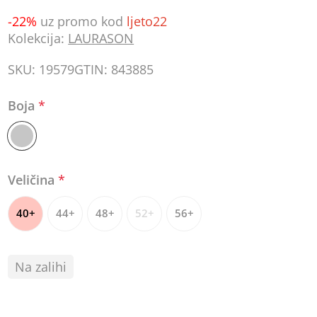
-22%
uz promo kod
ljeto22
Kolekcija:
LAURASON
SKU:
19579
GTIN:
843885
Boja
*
Veličina
*
40+
44+
48+
52+
56+
Na zalihi