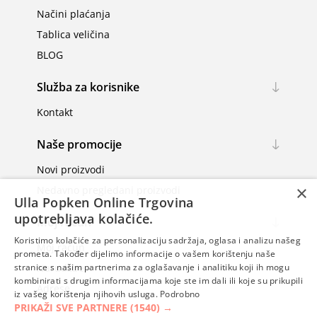
Načini plaćanja
Tablica veličina
BLOG
Služba za korisnike
Kontakt
Naše promocije
Novi proizvodi
×
Nedavno pregledani proizvodi
Ulla Popken Online Trgovina
upotrebljava kolačiće.
Moj račun
Koristimo kolačiće za personalizaciju sadržaja, oglasa i analizu našeg
Moj račun
prometa. Također dijelimo informacije o vašem korištenju naše
Narudžbe
stranice s našim partnerima za oglašavanje i analitiku koji ih mogu
kombinirati s drugim informacijama koje ste im dali ili koje su prikupili
Adrese
iz vašeg korištenja njihovih usluga.
Podrobno
PRIKAŽI SVE PARTNERE
(1540) →