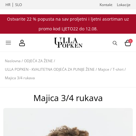
|
HR
SLO
Kontakt
Lokacije
Ostvarite 22 % popusta na sav proljetni i ljetni asortiman uz
promo kod LJETO22 do 12.08.
0
Naslovna
/
ODJEĆA ZA ŽENE
/
ULLA POPKEN - KVALITETNA ODJEĆA ZA PUNIJE ŽENE
/
Majice
/
T-shirt
/
Majica 3/4 rukava
Majica 3/4 rukava