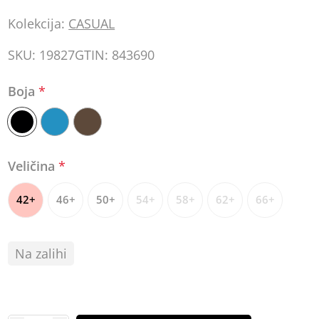
Kolekcija:
CASUAL
SKU:
19827
GTIN:
843690
Boja
*
Veličina
*
42+
46+
50+
54+
58+
62+
66+
Na zalihi