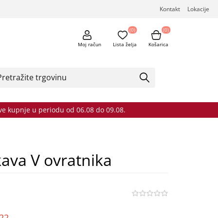
Kontakt
Lokacije
(0)
(0)
Moj račun
Lista želja
Košarica
sve kupnje u periodu od 06.08 do 09.08.
kava V ovratnika
o22