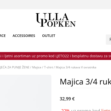
RCE
ACCESSOIRES
OUTLET
i i ljetni asortiman uz promo kod LJETO22 i besplatnu dostavu za 
JEĆA ZA PUNIJE ŽENE
/
Majice
/
T-shirt
/
Majica 3/4 rukava V ovratnika
Majica 3/4 ru
32,99 €
-22%
uz promo kod
ljet