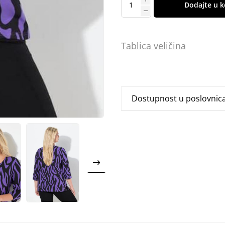
Dodajte u k
Tablica
vel
ičina
Dostupnost u poslovni