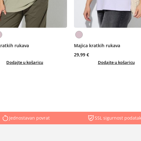
kratkih rukava
Majica kratkih rukava
29,99 €
Dodajte u košaricu
Dodajte u košaricu
Jednostavan povrat
SSL sigurnost podata