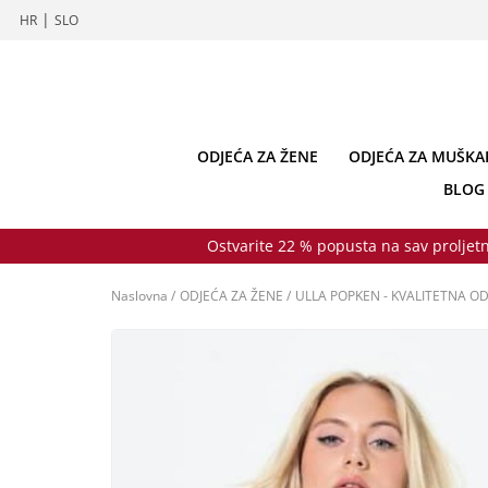
|
HR
SLO
ODJEĆA ZA ŽENE
ODJEĆA ZA MUŠKA
BLOG
Ostvarite 22 % popusta na sav proljetn
Naslovna
/
ODJEĆA ZA ŽENE
/
ULLA POPKEN - KVALITETNA OD