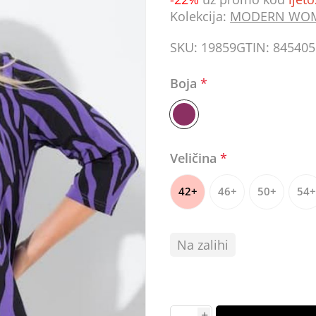
Kolekcija:
MODERN WO
SKU:
19859
GTIN:
845405
Boja
*
Veličina
*
42+
46+
50+
54+
Na zalihi