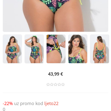
43,99 €
-22%
uz promo kod
ljeto22
0