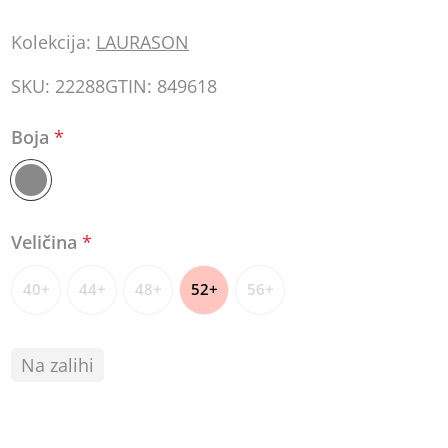
Kolekcija:
LAURASON
SKU:
22288
GTIN:
849618
Boja
*
Veličina
*
40+
44+
48+
52+
56+
Na zalihi