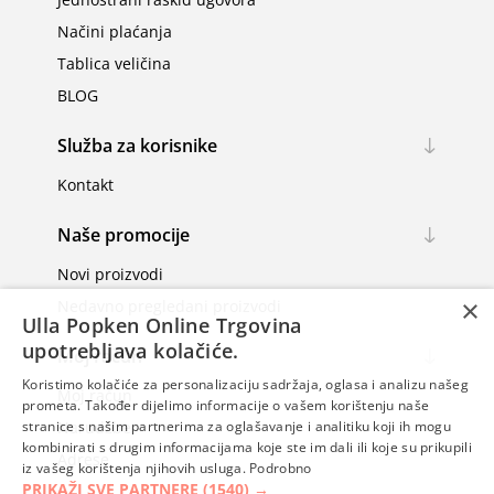
Načini plaćanja
Tablica veličina
BLOG
Služba za korisnike
Kontakt
Naše promocije
Novi proizvodi
×
Nedavno pregledani proizvodi
Ulla Popken Online Trgovina
upotrebljava kolačiće.
Moj račun
Koristimo kolačiće za personalizaciju sadržaja, oglasa i analizu našeg
Moj račun
prometa. Također dijelimo informacije o vašem korištenju naše
Narudžbe
stranice s našim partnerima za oglašavanje i analitiku koji ih mogu
kombinirati s drugim informacijama koje ste im dali ili koje su prikupili
Adrese
iz vašeg korištenja njihovih usluga.
Podrobno
PRIKAŽI SVE PARTNERE
(1540) →