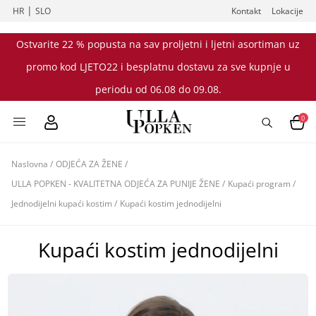
|
HR
SLO
Kontakt
Lokacije
Ostvarite 22 % popusta na sav proljetni i ljetni asortiman uz
promo kod LJETO22 i besplatnu dostavu za sve kupnje u
periodu od 06.08 do 09.08.
0
Naslovna
/
ODJEĆA ZA ŽENE
/
ULLA POPKEN - KVALITETNA ODJEĆA ZA PUNIJE ŽENE
/
Kupaći program
/
Jednodijelni kupaći kostim
/
Kupaći kostim jednodijelni
Kupaći kostim jednodijelni