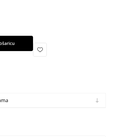
ošaricu
cama