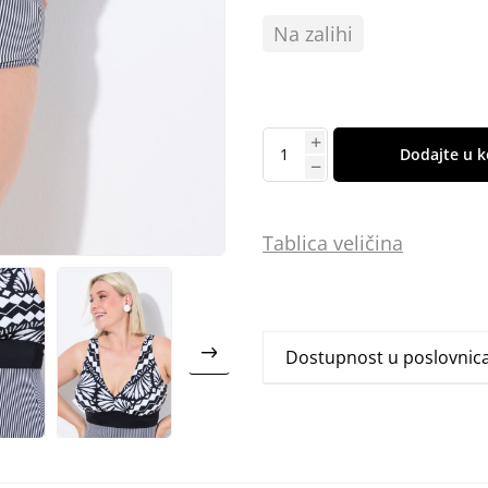
Na zalihi
Dodajte u k
Tablica
vel
ičina
Dostupnost u poslovni