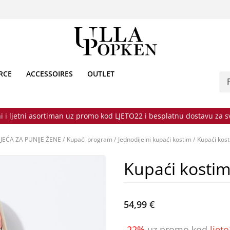
RCE
ACCESSOIRES
OUTLET
i i ljetni asortiman uz promo kod LJETO22 i besplatnu dostavu za 
JEĆA ZA PUNIJE ŽENE
/
Kupaći program
/
Jednodijelni kupaći kostim
/
Kupaći kost
Kupaći kostim
54,99 €
-22%
uz promo kod
ljet