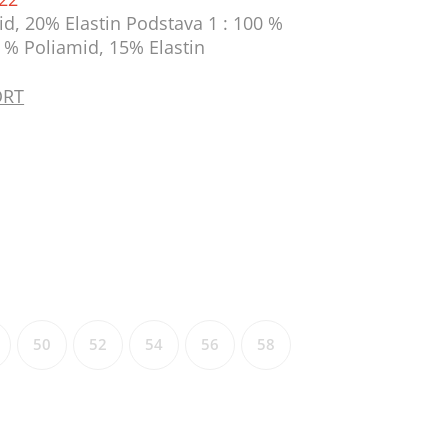
id, 20% Elastin Podstava 1 : 100 %
5 % Poliamid, 15% Elastin
ORT
50
52
54
56
58