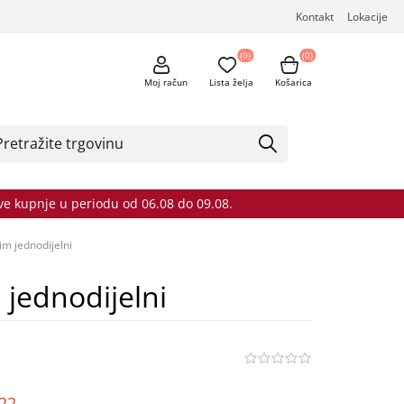
Kontakt
Lokacije
(0)
(0)
Moj račun
Lista želja
Košarica
sve kupnje u periodu od 06.08 do 09.08.
im jednodijelni
 jednodijelni
o22