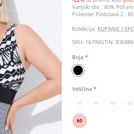
Vanjski dio : 80% Poliam
Poliester Podstava 2 : 8
Kolekcija:
KUPANJE I SP
SKU:
16790
GTIN:
836886
Boja
*
Veličina
*
42
44
46
48
60