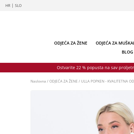
|
HR
SLO
ODJEĆA ZA ŽENE
ODJEĆA ZA MUŠKA
BLOG
Ostvarite 22 % popusta na sav proljetn
Naslovna
/
ODJEĆA ZA ŽENE
/
ULLA POPKEN - KVALITETNA OD