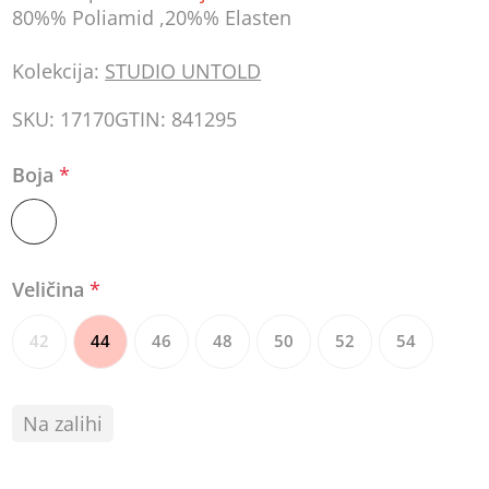
80%% Poliamid ,20%% Elasten
Kolekcija:
STUDIO UNTOLD
SKU:
17170
GTIN:
841295
Boja
*
Veličina
*
42
44
46
48
50
52
54
Na zalihi