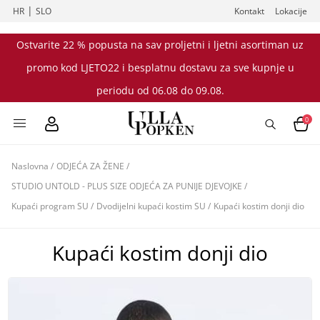
|
HR
SLO
Kontakt
Lokacije
Ostvarite 22 % popusta na sav proljetni i ljetni asortiman uz
promo kod LJETO22 i besplatnu dostavu za sve kupnje u
periodu od 06.08 do 09.08.
0
Naslovna
/
ODJEĆA ZA ŽENE
/
STUDIO UNTOLD - PLUS SIZE ODJEĆA ZA PUNIJE DJEVOJKE
/
Kupaći program SU
/
Dvodijelni kupaći kostim SU
/
Kupaći kostim donji dio
Kupaći kostim donji dio