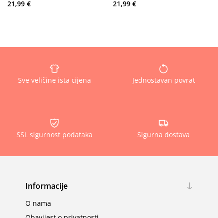
21,99 €
21,99 €
Sve veličine ista cijena
Jednostavan povrat
SSL sigurnost podataka
Sigurna dostava
Informacije
O nama
Obavijest o privatnosti