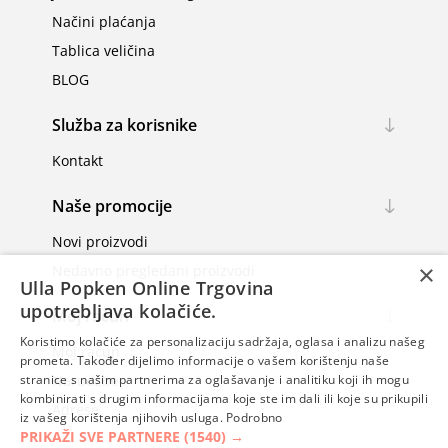
Načini plaćanja
Tablica veličina
BLOG
Služba za korisnike
Kontakt
Naše promocije
Novi proizvodi
×
Nedavno pregledani proizvodi
Ulla Popken Online Trgovina
upotrebljava kolačiće.
Moj račun
Koristimo kolačiće za personalizaciju sadržaja, oglasa i analizu našeg
Moj račun
prometa. Također dijelimo informacije o vašem korištenju naše
Narudžbe
stranice s našim partnerima za oglašavanje i analitiku koji ih mogu
kombinirati s drugim informacijama koje ste im dali ili koje su prikupili
Adrese
iz vašeg korištenja njihovih usluga.
Podrobno
PRIKAŽI SVE PARTNERE
(1540) →