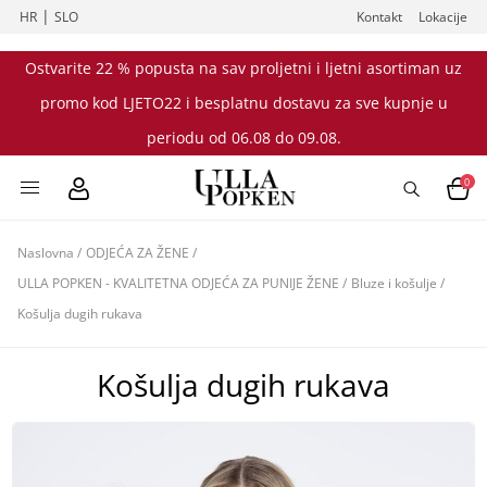
|
HR
SLO
Kontakt
Lokacije
Ostvarite 22 % popusta na sav proljetni i ljetni asortiman uz
promo kod LJETO22 i besplatnu dostavu za sve kupnje u
periodu od 06.08 do 09.08.
0
Naslovna
/
ODJEĆA ZA ŽENE
/
ULLA POPKEN - KVALITETNA ODJEĆA ZA PUNIJE ŽENE
/
Bluze i košulje
/
Košulja dugih rukava
Košulja dugih rukava