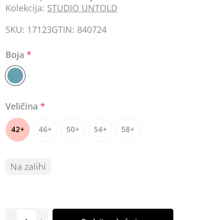
Kolekcija:
STUDIO UNTOLD
SKU:
17123
GTIN:
840724
Boja
*
Veličina
*
42+
46+
50+
54+
58+
Na zalihi