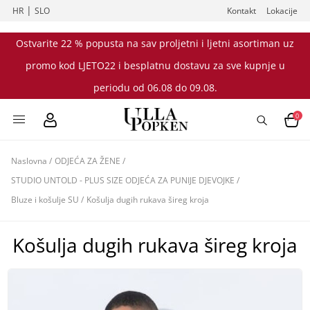
|
HR
SLO
Kontakt
Lokacije
Ostvarite 22 % popusta na sav proljetni i ljetni asortiman uz
promo kod LJETO22 i besplatnu dostavu za sve kupnje u
periodu od 06.08 do 09.08.
0
Naslovna
/
ODJEĆA ZA ŽENE
/
STUDIO UNTOLD - PLUS SIZE ODJEĆA ZA PUNIJE DJEVOJKE
/
Bluze i košulje SU
/
Košulja dugih rukava šireg kroja
Košulja dugih rukava šireg kroja