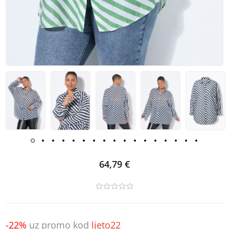
64,79 €
-22%
uz promo kod
ljeto22