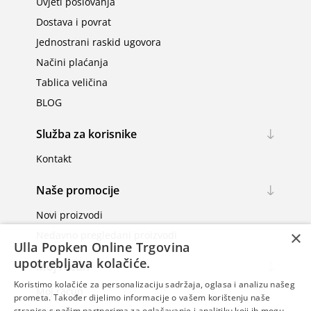
Uvjeti poslovanja
Dostava i povrat
Jednostrani raskid ugovora
Načini plaćanja
Tablica veličina
BLOG
Služba za korisnike
Kontakt
Naše promocije
Novi proizvodi
×
Nedavno pregledani proizvodi
Ulla Popken Online Trgovina
upotrebljava kolačiće.
Moj račun
Koristimo kolačiće za personalizaciju sadržaja, oglasa i analizu našeg
Moj račun
prometa. Također dijelimo informacije o vašem korištenju naše
stranice s našim partnerima za oglašavanje i analitiku koji ih mogu