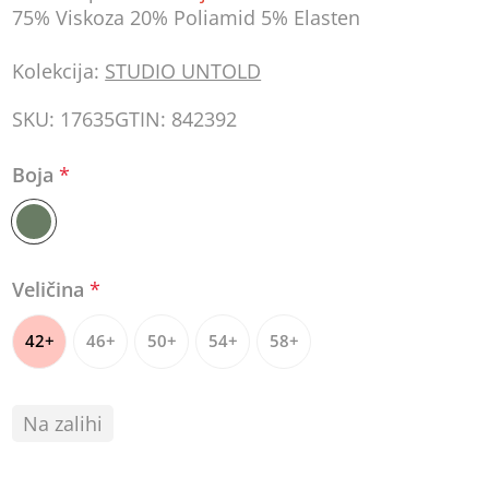
75% Viskoza 20% Poliamid 5% Elasten
Kolekcija:
STUDIO UNTOLD
SKU:
17635
GTIN:
842392
Boja
*
Veličina
*
42+
46+
50+
54+
58+
Na zalihi