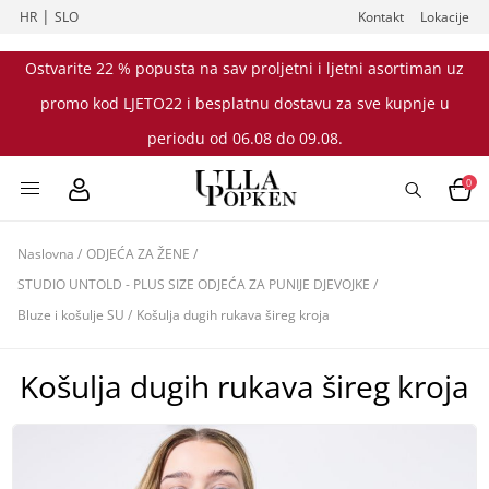
|
HR
SLO
Kontakt
Lokacije
Ostvarite 22 % popusta na sav proljetni i ljetni asortiman uz
promo kod LJETO22 i besplatnu dostavu za sve kupnje u
periodu od 06.08 do 09.08.
0
Naslovna
/
ODJEĆA ZA ŽENE
/
STUDIO UNTOLD - PLUS SIZE ODJEĆA ZA PUNIJE DJEVOJKE
/
Bluze i košulje SU
/
Košulja dugih rukava šireg kroja
Košulja dugih rukava šireg kroja