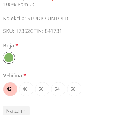
100% Pamuk
Kolekcija:
STUDIO UNTOLD
SKU:
17352
GTIN:
841731
Boja
*
Veličina
*
42+
46+
50+
54+
58+
Na zalihi