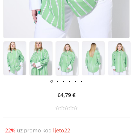
64,79 €
-22%
uz promo kod
ljeto22