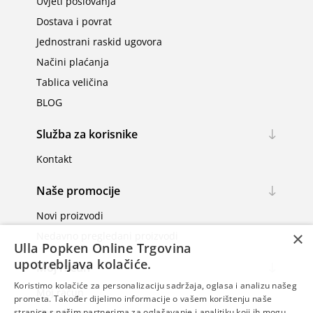
Uvjeti poslovanja
Dostava i povrat
Jednostrani raskid ugovora
Načini plaćanja
Tablica veličina
BLOG
Služba za korisnike
Kontakt
Naše promocije
Novi proizvodi
×
Nedavno pregledani proizvodi
Ulla Popken Online Trgovina
upotrebljava kolačiće.
Moj račun
Koristimo kolačiće za personalizaciju sadržaja, oglasa i analizu našeg
Moj račun
prometa. Također dijelimo informacije o vašem korištenju naše
Narudžbe
stranice s našim partnerima za oglašavanje i analitiku koji ih mogu