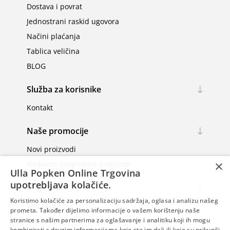
Dostava i povrat
Jednostrani raskid ugovora
Načini plaćanja
Tablica veličina
BLOG
Služba za korisnike
Kontakt
Naše promocije
Novi proizvodi
×
Nedavno pregledani proizvodi
Ulla Popken Online Trgovina
upotrebljava kolačiće.
Moj račun
Koristimo kolačiće za personalizaciju sadržaja, oglasa i analizu našeg
Moj račun
prometa. Također dijelimo informacije o vašem korištenju naše
Narudžbe
stranice s našim partnerima za oglašavanje i analitiku koji ih mogu
kombinirati s drugim informacijama koje ste im dali ili koje su prikupili