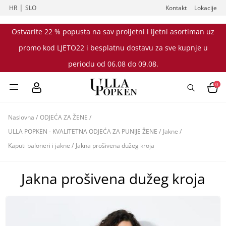
|
HR
SLO
Kontakt
Lokacije
Ostvarite 22 % popusta na sav proljetni i ljetni asortiman uz
promo kod LJETO22 i besplatnu dostavu za sve kupnje u
periodu od 06.08 do 09.08.
0
Naslovna
/
ODJEĆA ZA ŽENE
/
ULLA POPKEN - KVALITETNA ODJEĆA ZA PUNIJE ŽENE
/
Jakne
/
Kaputi baloneri i jakne
/
Jakna prošivena dužeg kroja
Jakna prošivena dužeg kroja