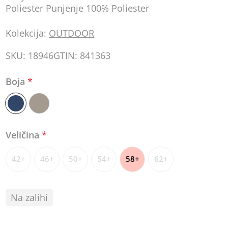
Poliester Punjenje 100% Poliester
Kolekcija:
OUTDOOR
SKU:
18946
GTIN:
841363
Boja
*
Veličina
*
42+
46+
50+
54+
58+
62+
Na zalihi