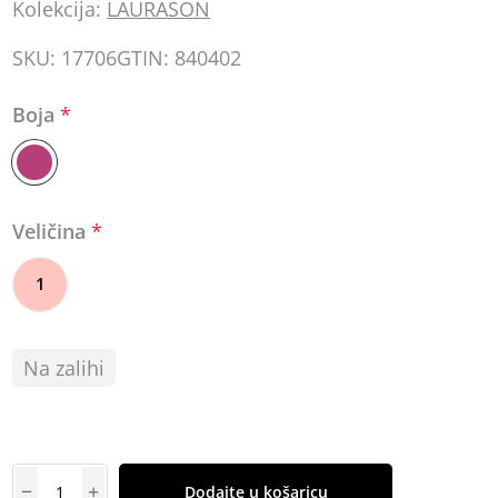
Kolekcija:
LAURASON
SKU:
17706
GTIN:
840402
Boja
*
Veličina
*
1
Na zalihi
Dodajte u košaricu