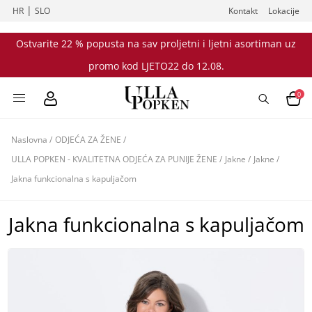
|
HR
SLO
Kontakt
Lokacije
Ostvarite 22 % popusta na sav proljetni i ljetni asortiman uz
promo kod LJETO22 do 12.08.
0
Naslovna
/
ODJEĆA ZA ŽENE
/
ULLA POPKEN - KVALITETNA ODJEĆA ZA PUNIJE ŽENE
/
Jakne
/
Jakne
/
Jakna funkcionalna s kapuljačom
Jakna funkcionalna s kapuljačom