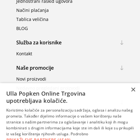
Jednostrani raskid ugovora
Načini plaćanja
Tablica veličina
BLOG
Služba za korisnike
Kontakt
Naše promocije
Novi proizvodi
×
Nedavno pregledani proizvodi
Ulla Popken Online Trgovina
upotrebljava kolačiće.
Moj račun
Koristimo kolačiće za personalizaciju sadržaja, oglasa i analizu našeg
Moj račun
prometa. Također dijelimo informacije o vašem korištenju naše
Narudžbe
stranice s našim partnerima za oglašavanje i analitiku koji ih mogu
kombinirati s drugim informacijama koje ste im dali ili koje su prikupili
Adrese
iz vašeg korištenja njihovih usluga.
Podrobno
PRIKAŽI SVE PARTNERE
(1540) →