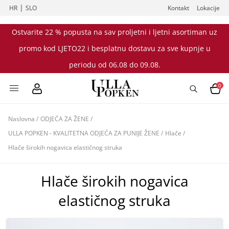
|
HR
SLO
Kontakt
Lokacije
Ostvarite 22 % popusta na sav proljetni i ljetni asortiman uz
promo kod LJETO22 i besplatnu dostavu za sve kupnje u
periodu od 06.08 do 09.08.
0
Naslovna
/
ODJEĆA ZA ŽENE
/
ULLA POPKEN - KVALITETNA ODJEĆA ZA PUNIJE ŽENE
/
Hlače
/
Hlače širokih nogavica elastičnog struka
Hlače širokih nogavica
elastičnog struka