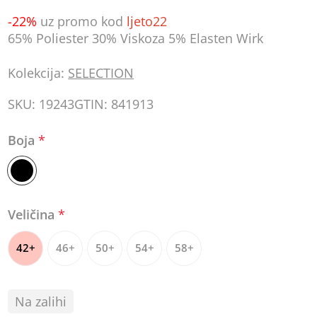
-22%
uz promo kod
ljeto22
65% Poliester 30% Viskoza 5% Elasten Wirk
Kolekcija:
SELECTION
SKU:
19243
GTIN:
841913
Boja
*
Veličina
*
42+
46+
50+
54+
58+
Na zalihi