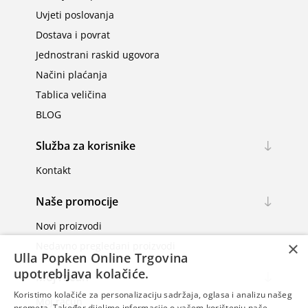
Uvjeti poslovanja
Dostava i povrat
Jednostrani raskid ugovora
Načini plaćanja
Tablica veličina
BLOG
Služba za korisnike
Kontakt
Naše promocije
Novi proizvodi
×
Nedavno pregledani proizvodi
Ulla Popken Online Trgovina
upotrebljava kolačiće.
Moj račun
Koristimo kolačiće za personalizaciju sadržaja, oglasa i analizu našeg
Moj račun
prometa. Također dijelimo informacije o vašem korištenju naše