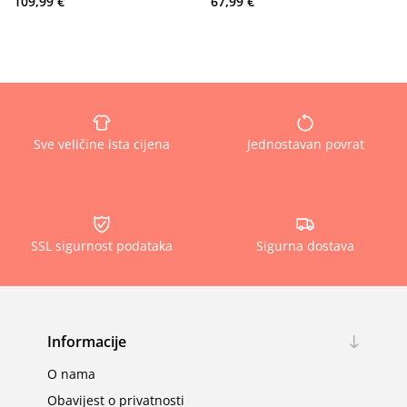
109,99 €
67,99 €
Sve veličine ista cijena
Jednostavan povrat
SSL sigurnost podataka
Sigurna dostava
Informacije
O nama
Obavijest o privatnosti