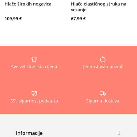
Hlače širokih nogavica
Hlače elastičnog struka na
vezanje
109,99 €
67,99 €
Sve veličine ista cijena
Jednostavan povrat
SSL sigurnost podataka
Sigurna dostava
Informacije