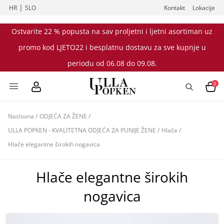
|
HR
SLO
Kontakt
Lokacije
Ostvarite 22 % popusta na sav proljetni i ljetni asortiman uz
promo kod LJETO22 i besplatnu dostavu za sve kupnje u
periodu od 06.08 do 09.08.
0
Naslovna
/
ODJEĆA ZA ŽENE
/
ULLA POPKEN - KVALITETNA ODJEĆA ZA PUNIJE ŽENE
/
Hlače
/
Hlače elegantne širokih nogavica
Hlače elegantne širokih
nogavica