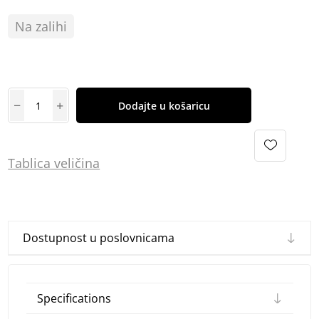
Na zalihi
Dodajte u košaricu
Tablica
vel
ičina
Dostupnost u poslovnicama
Specifications