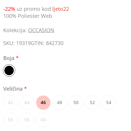
-22%
uz promo kod
ljeto22
100% Poliester Web
Kolekcija:
OCCASION
SKU:
19319
GTIN:
842730
Boja
*
Veličina
*
42
44
46
48
50
52
54
56
58
60