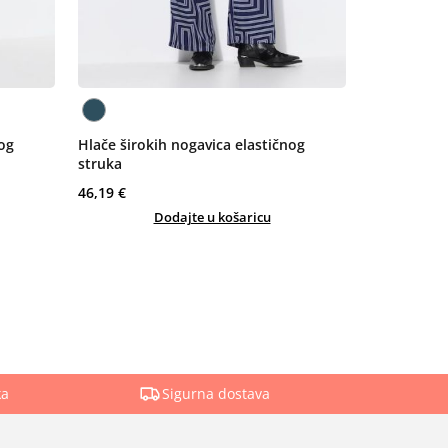
nog
Hlače širokih nogavica elastičnog
struka
46,19 €
Dodajte u košaricu
ka
Sigurna dostava