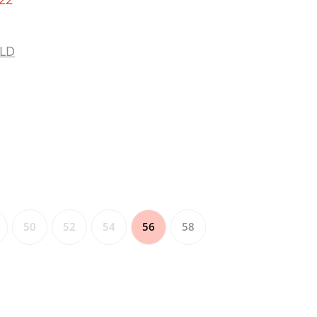
LD
50
52
54
56
58