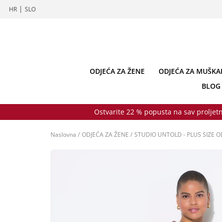
|
HR
SLO
ODJEĆA ZA ŽENE
ODJEĆA ZA MUŠKA
BLOG
Ostvarite 22 % popusta na sav proljetn
Naslovna
/
ODJEĆA ZA ŽENE
/
STUDIO UNTOLD - PLUS SIZE O