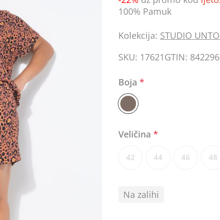
100% Pamuk
Kolekcija:
STUDIO UNTO
SKU:
17621
GTIN:
842296
Boja
*
Veličina
*
42
44
46
48
Na zalihi