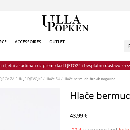
RCE
ACCESSOIRES
OUTLET
i i ljetni asortiman uz promo kod LJETO22 i besplatnu dostavu za 
DJEĆA ZA PUNIJE DJEVOJKE
/
Hlače SU
/
Hlače bermude širokih nogavica
Hlače bermude
43,99 €
-22%
uz promo kod
ljet