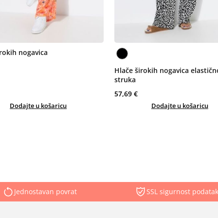
irokih nogavica
Hlače širokih nogavica elastič
struka
57,69 €
Dodajte u košaricu
Dodajte u košaricu
Jednostavan povrat
SSL sigurnost podata