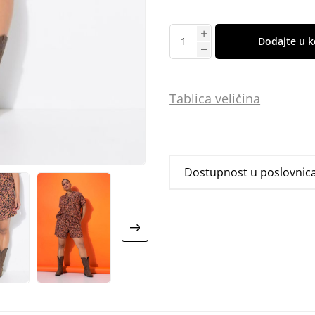
Dodajte u k
Tablica
vel
ičina
Dostupnost u poslovni