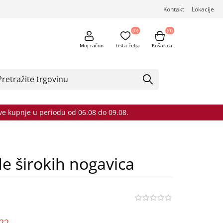
Kontakt
Lokacije
(0)
(0)
Moj račun
Lista želja
Košarica
sve kupnje u periodu od 06.08 do 09.08.
 širokih nogavica
o22