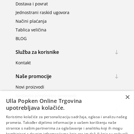
Dostava i povrat
Jednostrani raskid ugovora
Načini plaćanja
Tablica veličina
BLOG
Služba za korisnike
Kontakt
Naše promocije
Novi proizvodi
×
Nedavno pregledani proizvodi
Ulla Popken Online Trgovina
upotrebljava kolačiće.
Moj račun
Koristimo kolačiće za personalizaciju sadržaja, oglasa i analizu našeg
Moj račun
prometa. Također dijelimo informacije o vašem korištenju naše
Narudžbe
stranice s našim partnerima za oglašavanje i analitiku koji ih mogu
kombinirati s drugim informacijama koje ste im dali ili koje su prikupili