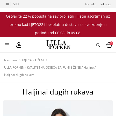
|
HR
SLO
Kontakt
Lokacije
Ostvarite 22 % popusta na sav proljetni i ljetni asortiman uz
promo kod LJETO22 i besplatnu dostavu za sve kupnje u
periodu od 06.08 do 09.08.
0
Naslovna
/
ODJEĆA ZA ŽENE
/
ULLA POPKEN - KVALITETNA ODJEĆA ZA PUNIJE ŽENE
/
Haljine
/
Haljinai dugih rukava
Haljinai dugih rukava