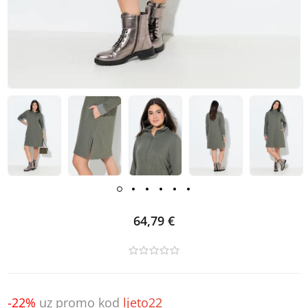
64,79 €
-22%
uz promo kod
ljeto22