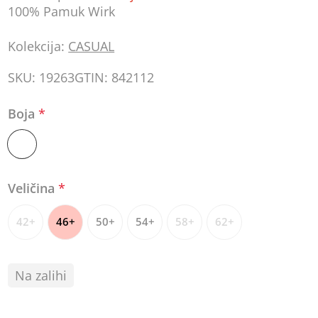
100% Pamuk Wirk
Kolekcija:
CASUAL
SKU:
19263
GTIN:
842112
Boja
*
Veličina
*
42+
46+
50+
54+
58+
62+
Na zalihi