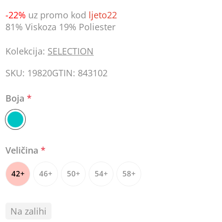
-22%
uz promo kod
ljeto22
81% Viskoza 19% Poliester
Kolekcija:
SELECTION
SKU:
19820
GTIN:
843102
Boja
*
Veličina
*
42+
46+
50+
54+
58+
Na zalihi