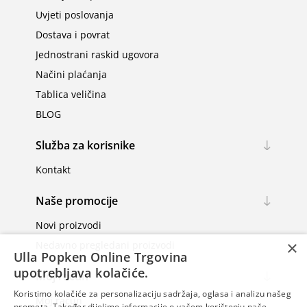
Uvjeti poslovanja
Dostava i povrat
Jednostrani raskid ugovora
Načini plaćanja
Tablica veličina
BLOG
Služba za korisnike
Kontakt
Naše promocije
Novi proizvodi
×
Nedavno pregledani proizvodi
Ulla Popken Online Trgovina
upotrebljava kolačiće.
Moj račun
Koristimo kolačiće za personalizaciju sadržaja, oglasa i analizu našeg
Moj račun
prometa. Također dijelimo informacije o vašem korištenju naše