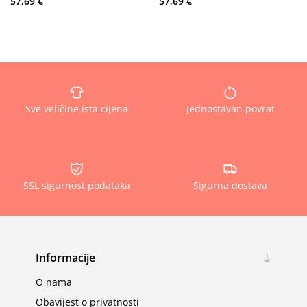
57,69 €
57,69 €
Sve veličine ista cijena
Jednostavan povrat
SSL sigurnost podataka
Sigurna dostava
Informacije
O nama
Obavijest o privatnosti