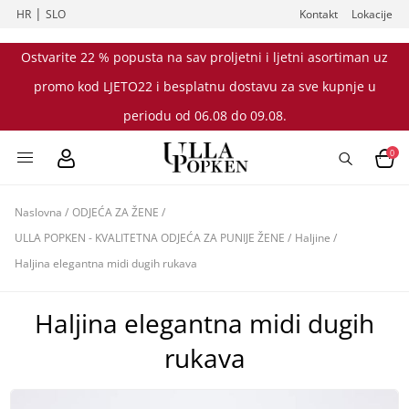
|
HR
SLO
Kontakt
Lokacije
Ostvarite 22 % popusta na sav proljetni i ljetni asortiman uz
promo kod LJETO22 i besplatnu dostavu za sve kupnje u
periodu od 06.08 do 09.08.
0
Naslovna
/
ODJEĆA ZA ŽENE
/
ULLA POPKEN - KVALITETNA ODJEĆA ZA PUNIJE ŽENE
/
Haljine
/
Haljina elegantna midi dugih rukava
Haljina elegantna midi dugih
rukava