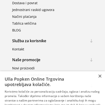
Dostava i povrat
Jednostrani raskid ugovora
Načini plaćanja
Tablica veličina
BLOG
Služba za korisnike
Kontakt
Naše promocije
Novi proizvodi
×
Nedavno pregledani proizvodi
Ulla Popken Online Trgovina
upotrebljava kolačiće.
Moj račun
Koristimo kolačiće za personalizaciju sadržaja, oglasa i analizu našeg
Moj račun
prometa. Također dijelimo informacije o vašem korištenju naše
Narudžbe
stranice s našim partnerima za oglašavanje i analitiku koji ih mogu
kombinirati s drugim informacijama koje ste im dali ili koje su prikupili