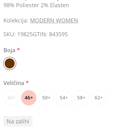
98% Poliester 2% Elasten
Kolekcija:
MODERN WOMEN
SKU:
19825
GTIN:
843595
Boja
*
Veličina
*
42+
46+
50+
54+
58+
62+
Na zalihi