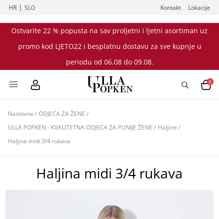
|
HR
SLO
Kontakt
Lokacije
Ostvarite 22 % popusta na sav proljetni i ljetni asortiman uz
promo kod LJETO22 i besplatnu dostavu za sve kupnje u
periodu od 06.08 do 09.08.
0
Naslovna
/
ODJEĆA ZA ŽENE
/
ULLA POPKEN - KVALITETNA ODJEĆA ZA PUNIJE ŽENE
/
Haljine
/
Haljina midi 3/4 rukava
Haljina midi 3/4 rukava