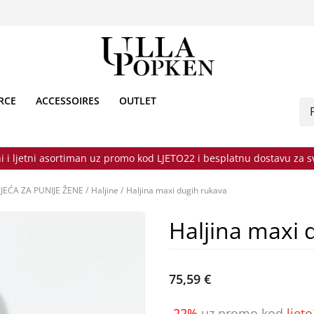
RCE
ACCESSOIRES
OUTLET
i i ljetni asortiman uz promo kod LJETO22 i besplatnu dostavu za 
JEĆA ZA PUNIJE ŽENE
/
Haljine
/
Haljina maxi dugih rukava
Haljina maxi 
75,59 €
-22%
uz promo kod
ljet