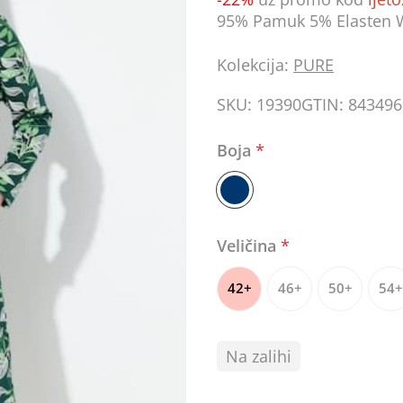
95% Pamuk 5% Elasten 
Kolekcija:
PURE
SKU:
19390
GTIN:
843496
Boja
*
Veličina
*
42+
46+
50+
54+
Na zalihi