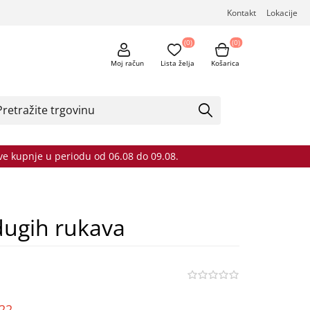
Kontakt
Lokacije
(0)
(0)
Moj račun
Lista želja
Košarica
sve kupnje u periodu od 06.08 do 09.08.
dugih rukava
o22