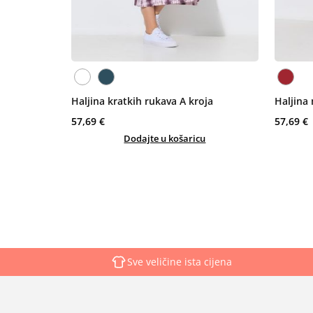
Haljina kratkih rukava A kroja
Haljina 
57,69 €
57,69 €
Dodajte u košaricu
Sve veličine ista cijena