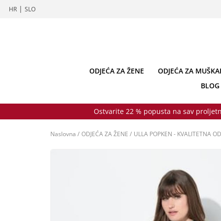
|
HR
SLO
ODJEĆA ZA ŽENE
ODJEĆA ZA MUŠKA
BLOG
Ostvarite 22 % popusta na sav proljetn
Naslovna
/
ODJEĆA ZA ŽENE
/
ULLA POPKEN - KVALITETNA OD