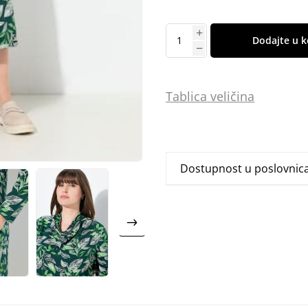
Dodajte u k
Tablica
vel
ičina
Dostupnost u poslovni