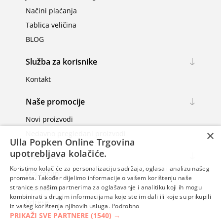
Načini plaćanja
Tablica veličina
BLOG
Služba za korisnike
Kontakt
Naše promocije
Novi proizvodi
×
Nedavno pregledani proizvodi
Ulla Popken Online Trgovina
upotrebljava kolačiće.
Moj račun
Koristimo kolačiće za personalizaciju sadržaja, oglasa i analizu našeg
Moj račun
prometa. Također dijelimo informacije o vašem korištenju naše
Narudžbe
stranice s našim partnerima za oglašavanje i analitiku koji ih mogu
kombinirati s drugim informacijama koje ste im dali ili koje su prikupili
Adrese
iz vašeg korištenja njihovih usluga.
Podrobno
PRIKAŽI SVE PARTNERE
(1540) →