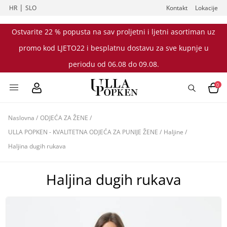
|
HR
SLO
Kontakt
Lokacije
Ostvarite 22 % popusta na sav proljetni i ljetni asortiman uz
promo kod LJETO22 i besplatnu dostavu za sve kupnje u
periodu od 06.08 do 09.08.
0
Naslovna
/
ODJEĆA ZA ŽENE
/
ULLA POPKEN - KVALITETNA ODJEĆA ZA PUNIJE ŽENE
/
Haljine
/
Haljina dugih rukava
Haljina dugih rukava