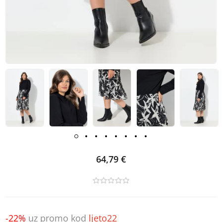
64,79 €
-22%
uz promo kod
ljeto22