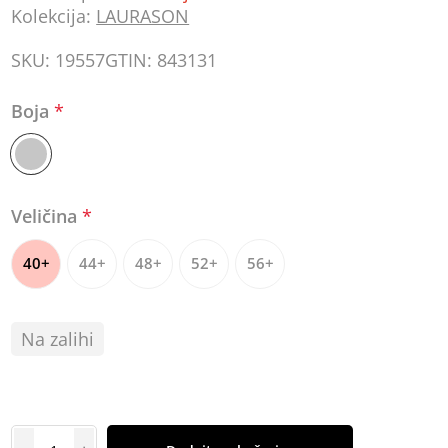
Kolekcija:
LAURASON
SKU:
19557
GTIN:
843131
Boja
*
Veličina
*
40+
44+
48+
52+
56+
Na zalihi