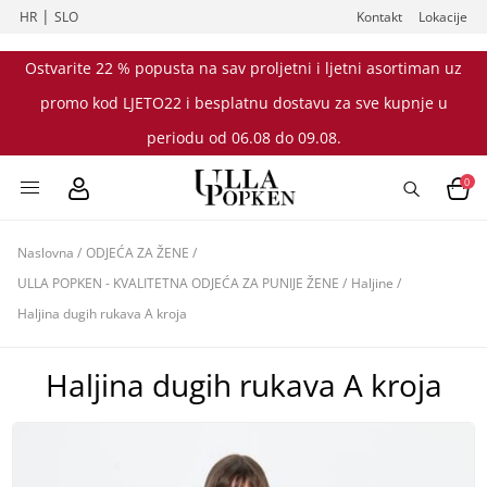
|
HR
SLO
Kontakt
Lokacije
Ostvarite 22 % popusta na sav proljetni i ljetni asortiman uz
promo kod LJETO22 i besplatnu dostavu za sve kupnje u
periodu od 06.08 do 09.08.
0
Naslovna
/
ODJEĆA ZA ŽENE
/
ULLA POPKEN - KVALITETNA ODJEĆA ZA PUNIJE ŽENE
/
Haljine
/
Haljina dugih rukava A kroja
Haljina dugih rukava A kroja