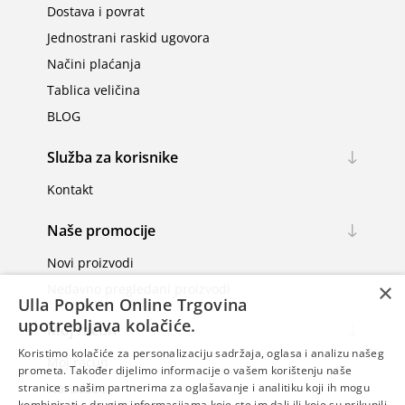
Dostava i povrat
Jednostrani raskid ugovora
Načini plaćanja
Tablica veličina
BLOG
Služba za korisnike
Kontakt
Naše promocije
Novi proizvodi
×
Nedavno pregledani proizvodi
Ulla Popken Online Trgovina
upotrebljava kolačiće.
Moj račun
Koristimo kolačiće za personalizaciju sadržaja, oglasa i analizu našeg
Moj račun
prometa. Također dijelimo informacije o vašem korištenju naše
Narudžbe
stranice s našim partnerima za oglašavanje i analitiku koji ih mogu
kombinirati s drugim informacijama koje ste im dali ili koje su prikupili