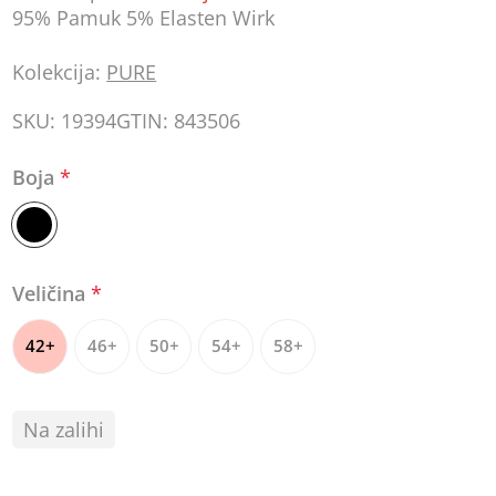
95% Pamuk 5% Elasten Wirk
Kolekcija:
PURE
SKU:
19394
GTIN:
843506
Boja
*
Veličina
*
42+
46+
50+
54+
58+
Na zalihi