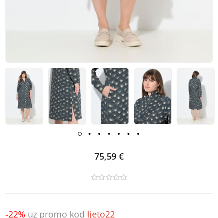
75,59 €
-22%
uz promo kod
ljeto22