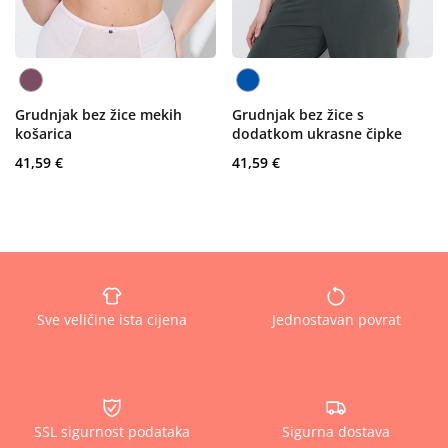
Grudnjak bez žice mekih
Grudnjak bez žice s
košarica
dodatkom ukrasne čipke
41,59 €
41,59 €
Sve veličine ista cijena
Jednostavan povrat
SSL sigurnost podataka
Sigurna dostava