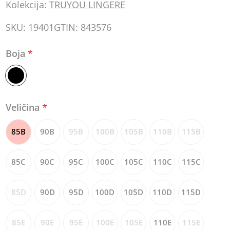
Kolekcija:
TRUYOU LINGERE
SKU:
19401
GTIN:
843576
Boja
*
Veličina
*
85B
90B
95B
100B
105B
110B
115B
85C
90C
95C
100C
105C
110C
115C
85D
90D
95D
100D
105D
110D
115D
85E
90E
95E
100E
105E
110E
115E