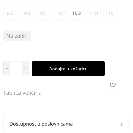
85F
90F
95F
100F
105F
110F
115F
Na zalihi
Dodajte u košaricu
Tablica
vel
ičina
Dostupnost u poslovnicama