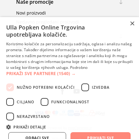
Naše promocije
Novi proizvodi
×
Nedavno pregledani proizvodi
Ulla Popken Online Trgovina
upotrebljava kolačiće.
Moj račun
Koristimo kolačiće za personalizaciju sadržaja, oglasa i analizu našeg
Moj račun
prometa. Također dijelimo informacije o vašem korištenju naše
Narudžbe
stranice s našim partnerima za oglašavanje i analitiku koji ih mogu
kombinirati s drugim informacijama koje ste im dali ili koje su prikupili
Adrese
iz vašeg korištenja njihovih usluga.
Podrobno
PRIKAŽI SVE PARTNERE
(1540) →
NUŽNO POTREBNI KOLAČIĆI
IZVEDBA
CILJANO
FUNKCIONALNOST
NERAZVRSTANO
PRIKAŽI DETALJE
Powered by
nopCommerce
ODBACI SVE
PRIHVATI SVE
Autorska prava; 2026 Ulla Popken. Sva prava pridržana.