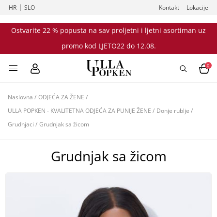
|
HR
SLO
Kontakt
Lokacije
Ostvarite 22 % popusta na sav proljetni i ljetni asortiman uz
promo kod LJETO22 do 12.08.
0
Naslovna
/
ODJEĆA ZA ŽENE
/
ULLA POPKEN - KVALITETNA ODJEĆA ZA PUNIJE ŽENE
/
Donje rublje
/
Grudnjaci
/
Grudnjak sa žicom
Grudnjak sa žicom